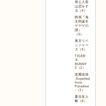
替え人形
は恋をす
る（4）
映画『鬼
太郎誕生
ゲゲゲの
謎』
（5）
東京リベ
ンジャー
ズ（5）
TIGER
＆
BUNNY
2（2）
楽園追放
-Expelled
from
Paradise
-（2）
夏目友人
帳（6）