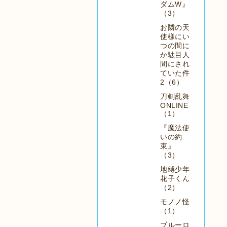
ダムW』
（3）
お隣の天
使様にい
つの間に
か駄目人
間にされ
ていた件
2（6）
刀剣乱舞
ONLINE
（1）
『魔法使
いの約
束』
（3）
地縛少年
花子くん
（2）
モノノ怪
（1）
ブルーロ