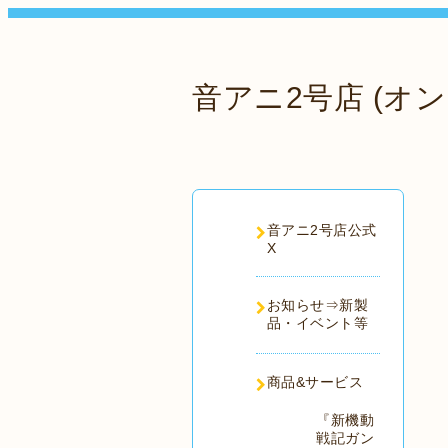
音アニ2号店 (オン
音アニ2号店公式
X
お知らせ⇒新製
品・イベント等
商品&サービス
『新機動
戦記ガン