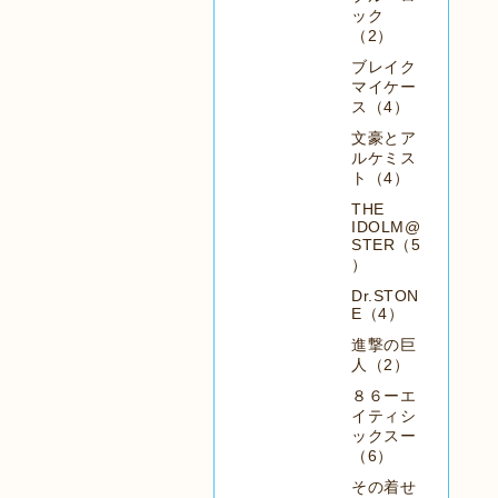
ック
（2）
ブレイク
マイケー
ス（4）
文豪とア
ルケミス
ト（4）
THE
IDOLM@
STER（5
）
Dr.STON
E（4）
進撃の巨
人（2）
８６ーエ
イティシ
ックスー
（6）
その着せ