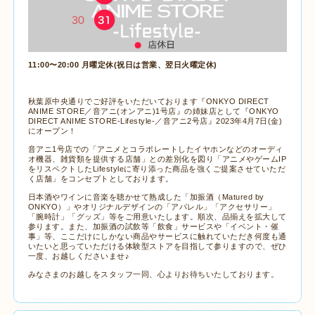
11:00〜20:00 月曜定休(祝日は営業、翌日火曜定休)
秋葉原中央通りでご好評をいただいております『ONKYO DIRECT
ANIME STORE／音アニ(オンアニ)1号店』の姉妹店として『ONKYO
DIRECT ANIME STORE-Lifestyle-／音アニ2号店』2023年4月7日(金)
にオープン！
音アニ1号店での「アニメとコラボレートしたイヤホンなどのオーディ
オ機器、雑貨類を提供する店舗」との差別化を図り「アニメやゲームIP
をリスペクトしたLifestyleに寄り添った商品を強くご提案させていただ
く店舗」をコンセプトとしております。
日本酒やワインに音楽を聴かせて熟成した「加振酒（Matured by
ONKYO）」やオリジナルデザインの「アパレル」「アクセサリー」
「腕時計」「グッズ」等をご用意いたします。順次、品揃えを拡大して
参ります。また、加振酒の試飲等「飲食」サービスや「イベント・催
事」等、ここだけにしかない商品やサービスに触れていただき何度も通
いたいと思っていただける体験型ストアを目指して参りますので、ぜひ
一度、お越しくださいませ♪
みなさまのお越しをスタッフ一同、心よりお待ちいたしております。