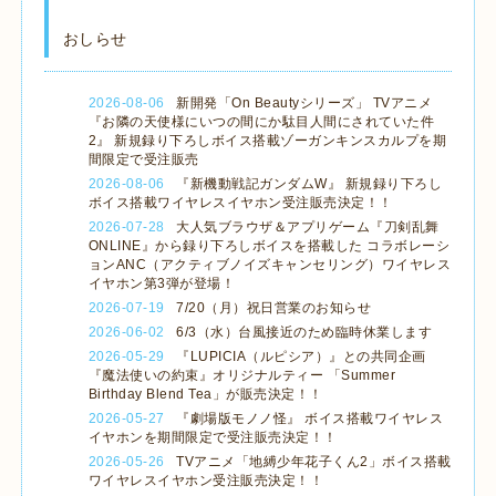
おしらせ
2026-08-06
新開発「On Beautyシリーズ」 TVアニメ
『お隣の天使様にいつの間にか駄目人間にされていた件
2』 新規録り下ろしボイス搭載ゾーガンキンスカルプを期
間限定で受注販売
2026-08-06
『新機動戦記ガンダムW』 新規録り下ろし
ボイス搭載ワイヤレスイヤホン受注販売決定！！
2026-07-28
大人気ブラウザ＆アプリゲーム『刀剣乱舞
ONLINE』から録り下ろしボイスを搭載した コラボレーシ
ョンANC（アクティブノイズキャンセリング）ワイヤレス
イヤホン第3弾が登場！
2026-07-19
7/20（月）祝日営業のお知らせ
2026-06-02
6/3（水）台風接近のため臨時休業します
2026-05-29
『LUPICIA（ルピシア）』との共同企画
『魔法使いの約束』オリジナルティー 「Summer
Birthday Blend Tea」が販売決定！！
2026-05-27
『劇場版モノノ怪』 ボイス搭載ワイヤレス
イヤホンを期間限定で受注販売決定！！
2026-05-26
TVアニメ「地縛少年花子くん2」ボイス搭載
ワイヤレスイヤホン受注販売決定！！