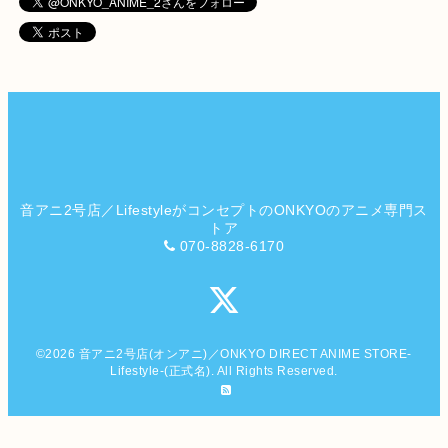
音アニ2号店／LifestyleがコンセプトのONKYOのアニメ専門ス
トア
070-8828-6170
©2026
音アニ2号店(オンアニ)／ONKYO DIRECT ANIME STORE-
Lifestyle-(正式名)
. All Rights Reserved.