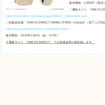
販売価格：
3
,
000円（税込
〇通販サイト 「ONKYO D
https://onkyodirect.jp/shop/pages/SENKU_ZOGANKIN.aspx
〇秋葉原店舗 「ONKYO DIRECT
ANIME STORE -Lifestyle-（音アニ2
https://onkyoanime-lifestyle.com/info/6279471
販売開始：202
6
年
1
月
9
日（金）15:00～
※通販サイト 「ONKYO DIRECT」 では別途送料が発生致します。