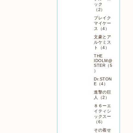
ック
（2）
ブレイク
マイケー
ス（4）
文豪とア
ルケミス
ト（4）
THE
IDOLM@
STER（5
）
Dr.STON
E（4）
進撃の巨
人（2）
８６ーエ
イティシ
ックスー
（6）
その着せ