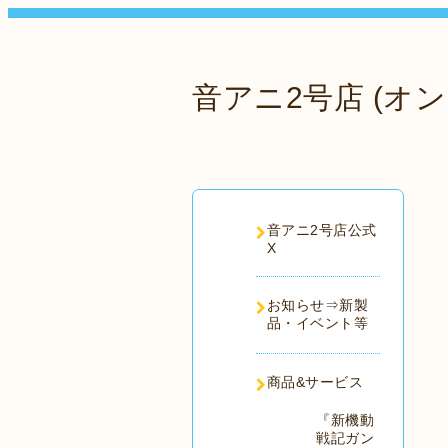
音アニ2号店 (オン
音アニ2号店公式
X
お知らせ⇒新製
品・イベント等
商品&サービス
『新機動
戦記ガン