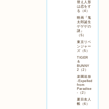
替え人形
は恋をす
る（4）
映画『鬼
太郎誕生
ゲゲゲの
謎』
（5）
東京リベ
ンジャー
ズ（5）
TIGER
＆
BUNNY
2（2）
楽園追放
-Expelled
from
Paradise
-（2）
夏目友人
帳（6）