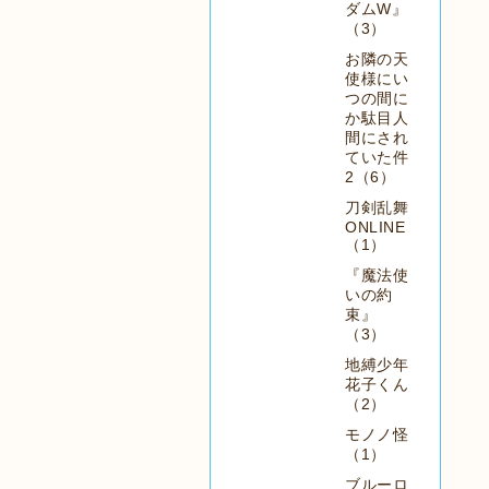
ダムW』
（3）
お隣の天
使様にい
つの間に
か駄目人
間にされ
ていた件
2（6）
刀剣乱舞
ONLINE
（1）
『魔法使
いの約
束』
（3）
地縛少年
花子くん
（2）
モノノ怪
（1）
ブルーロ