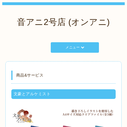
音アニ2号店 (オンアニ)
メニュー
商品&サービス
文豪とアルケミスト