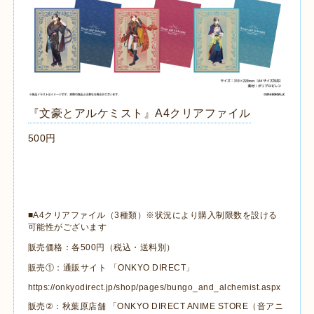
『文豪とアルケミスト』A4クリアファイル
500円
■A4クリアファイル（3
種類）※状況により購入制限数を設ける
可能性がございます
販売価格：各500円（税込・送料別）
販売①：通販サイト 「ONKYO DIRECT」
https://onkyodirect.jp/shop/pages/bungo
_and_
alchemist.aspx
販売
②
：
秋葉原店舗 「ONKYO DIRECT ANIME STORE（音アニ