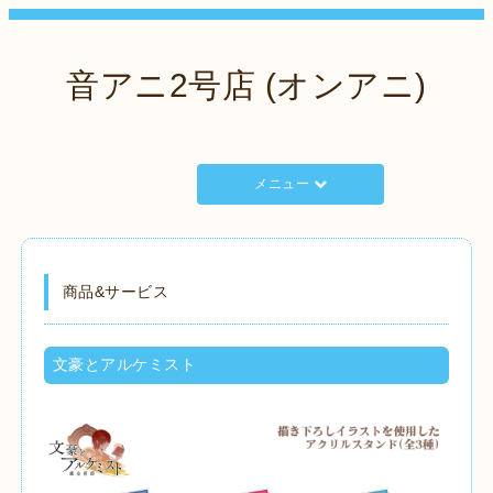
音アニ2号店 (オンアニ)
メニュー
商品&サービス
文豪とアルケミスト