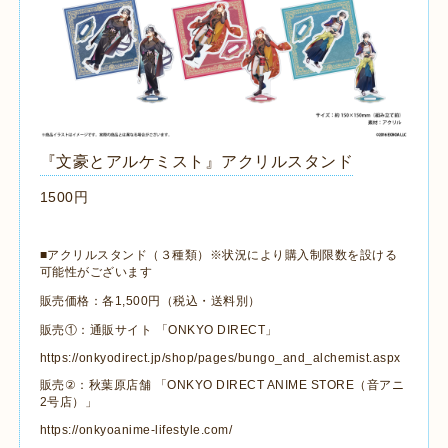
『文豪とアルケミスト』アクリルスタンド
1500円
■アクリルスタンド（
３種類）※状況により購入制限数を設ける
可能性がございます
販売価格：各1,500円（税込・送料別）
販売①：通販サイト 「ONKYO DIRECT」
https://onkyodirect.jp/shop/pages/bungo_and_alchemist.aspx
販売
②
：秋葉原店舗 「ONKYO DIRECT ANIME STORE（音アニ
2号店）」
https://onkyoanime-lifestyle.com/