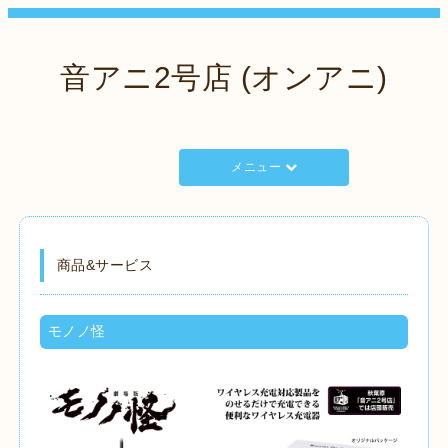
音アニ2号店 (オンアニ)
メニュー
商品&サービス
モノノ怪