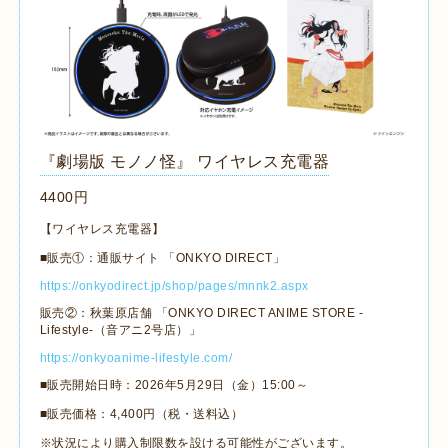
『劇場版 モノノ怪』 ワイヤレス充電器
4400円
【ワイヤレス充電器】
■販売①：通販サイト 「
ONKYO DIRECT
」
https://onkyodirect.jp/shop/pages/mnnk2.aspx
販売②：秋葉原店舗 「
ONKYO DIRECT ANIME STORE -
Lifestyle-
（音アニ
2
号店）」
https://onkyoanime-lifestyle.com/
■販売開始日時：
2026
年
5
月
29
日（金）
15:00～
■販売価格：
4,400
円（税・送料込）
※状況により購入制限数を設ける可能性がございます。