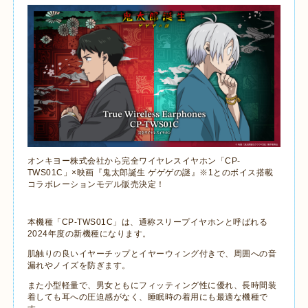
オンキヨー株式会社から完全ワイヤレスイヤホン「CP-
TWS01C」×映画『鬼太郎誕生 ゲゲゲの謎』※1とのボイス搭載
コラボレーションモデル販売決定！
本機種「CP-TWS01C」は、通称スリープイヤホンと呼ばれる
2024年度の新機種になります。
肌触りの良いイヤーチップとイヤーウィング付きで、周囲への音
漏れやノイズを防ぎます。
また小型軽量で、男女ともにフィッティング性に優れ、長時間装
着しても耳への圧迫感がなく、睡眠時の着用にも最適な機種で