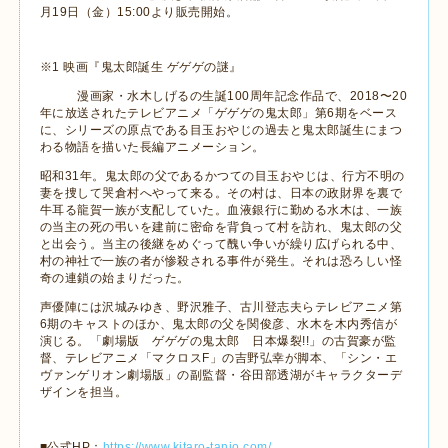
月19日（金）15:00より販売開始。
※1 映画『鬼太郎誕生 ゲゲゲの謎』
漫画家・水木しげるの生誕100周年記念作品で、2018〜20
年に放送されたテレビアニメ「ゲゲゲの鬼太郎」第6期をベース
に、シリーズの原点である目玉おやじの過去と鬼太郎誕生にまつ
わる物語を描いた長編アニメーション。
昭和31年。鬼太郎の父であるかつての目玉おやじは、行方不明の
妻を捜して哭倉村へやって来る。その村は、日本の政財界を裏で
牛耳る龍賀一族が支配していた。血液銀行に勤める水木は、一族
の当主の死の弔いを建前に密命を背負って村を訪れ、鬼太郎の父
と出会う。当主の後継をめぐって醜い争いが繰り広げられる中、
村の神社で一族の者が惨殺される事件が発生。それは恐ろしい怪
奇の連鎖の始まりだった。
声優陣には沢城みゆき、野沢雅子、古川登志夫らテレビアニメ第
6期のキャストのほか、鬼太郎の父を関俊彦、水木を木内秀信が
演じる。「劇場版 ゲゲゲの鬼太郎 日本爆裂!!」の古賀豪が監
督、テレビアニメ「マクロスF」の吉野弘幸が脚本、「シン・エ
ヴァンゲリオン劇場版」の副監督・谷田部透湖がキャラクターデ
ザインを担当。
■公式HP：
https://www.kitaro-tanjo.com/