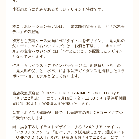
す。
小石のように丸みがある美しいデザインも特徴です。
本コラボレーションモデルは、「鬼太郎の父モデル」と「水木モ
デル」の2種類。
双方とも充電ケース天面に作品タイトルをデザイン、「鬼太郎の
父モデル」の左右ハウジングには「お酒と下駄」、「水木モデ
ル」の左右ハウジングには「‟M”とたばこ」を配置したデザイン
となっております。
描き下ろしイラストデザインパッケージに、新規録り下ろしの
「鬼太郎の父」と「水木」による音声ガイダンスを搭載したコラ
ボレーションモデルとなっております。
当店秋葉原店舗「ONKYO DIRECT ANIME STORE -Lifestyle-
（音アニ2号店）」 にて、7月19日（金）11:00より（受注受付開
始は15:00より）実機展示を実施いたします。
音質・ボイスの確認が可能で、店頭設置の専用QRコードにて受
注受付いたします。
尚、描き下ろしイラストデザインによる「A4クリアファイル」
「アクリルスタンド」「缶バッジ」を販売致します。通販サイト
「ONKYO DIRECT」及び、秋葉原店舗「音アニ2号店」にて、7