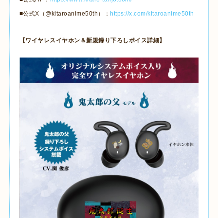
■公式X（@kitaroanime50th）：
https://x.com/kitaroanime50th
【ワイヤレスイヤホン＆新規録り下ろしボイス詳細】