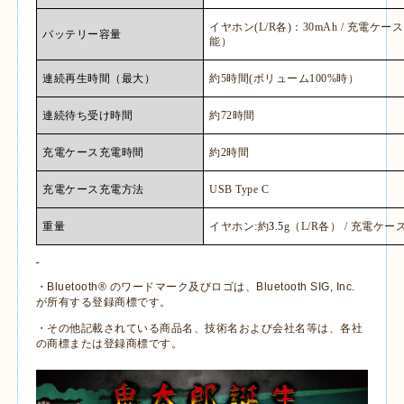
イヤホン
(L/R
各
)
：
30mAh /
充電ケース
バッテリー容量
能）
連続再生時間（最大）
約
5
時間
(
ボリューム
100%
時）
連続待ち受け時間
約
72
時間
充電ケース充電時間
約
2
時間
充電ケース充電方法
USB Type C
重量
イヤホン
:
約
3.5
g
（
L/R
各）
/
充電ケー
・
Bluetooth®
のワードマーク及びロゴは、
Bluetooth SIG, Inc.
が所有する登録商標です。
・その他記載されている商品名、技術名および会社名等は、各社
の商標または登録商標です。