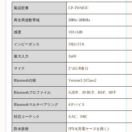
製品型番
CP-TWS01C
再生周波数帯域
20Hz~20KHz
感度
103±3dB
インピーダンス
16Ω±15
％
最大入力
3mW
マイク
2
つ
(L/R
各
1)
Bluetooth
仕様
Version5.3/Class2
Bluetooth
プロファイル
A2DP
、
AVRCP
、
HSP
、
HFP
Bluetooth
マルチペアリング
4
デバイス
対応コーデック
AAC
、
SBC
防水規格
IPX4(
充電ケースを除く
)