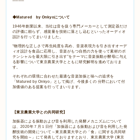
────
◆
Matured
by Onkyo
について
1946
年創業以来、当社は音を扱う専門メーカーとして測定器だけ
の評価に頼らず、感覚量を技術に落とし込むといったオーディオ
設計を行ってまいりました。
“物理的な正しさで再生純度を高め、音楽表現力を引き出すオーデ
ィオ設計を食品に応用し、音楽がもつ自然の力を使って素材のポ
テンシャルを最大限に引き出す”をテーマに音楽振動が酵母に与え
る影響について東京農業大学とともに研究解明を進めておりま
す。
それぞれの環境に合わせた最適な音楽加振と味への追求を
「
Matured by Onkyo
」として掲げ、今後多くの
分野において付
加価値のある提案を行ってまいります。
【東京農業大学との共同研究】
加振器による振動および音を利用した発酵メカニズムについて
は、
2020
年７月１日付「加振器による振動および音を利用した発
酵技術の開発について～東京農業大学との「食」に関する共同研
究を開始～」にて発表しておりますとおり、東京農業大学
(
東京