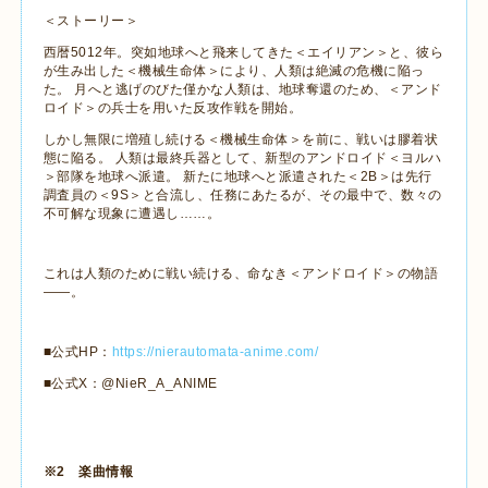
＜ストーリー＞
西暦
5012
年。突如地球へと飛来してきた＜エイリアン＞と、彼ら
が生み出した＜機械生命体＞により、人類は絶滅の危機に陥っ
た。 月へと逃げのびた僅かな人類は、地球奪還のため、＜アンド
ロイド＞の兵士を用いた反攻作戦を開始。
しかし無限に増殖し続ける＜機械生命体＞を前に、戦いは膠着状
態に陥る。 人類は最終兵器として、新型のアンドロイド＜ヨルハ
＞部隊を地球へ派遣。 新たに地球へと派遣された＜
2B
＞は先行
調査員の＜
9S
＞と合流し、任務にあたるが、その最中で、数々の
不可解な現象に遭遇し
……
。
これは人類のために戦い続ける、命なき＜アンドロイド＞の物語
――。
■公式
HP
：
https://nierautomata-anime.com/
■公式
X
：
@NieR_A_ANIME
※
2
楽曲情報