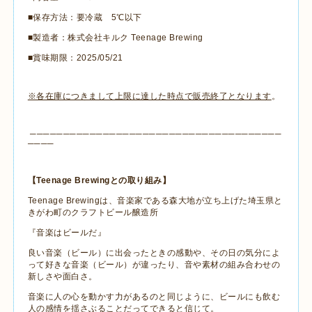
■保存方法：要冷蔵
5
℃以下
■製造者：株式会社キルク
Teenage Brewing
■賞味期限：
2025/05/21
※各在庫につきまして上限に達した時点で販売終了となります
。
──────────────────────────────────────
────
【
Teenage Brewing
との取り組み】
Teenage Brewing
は、音楽家である森大地が立ち上げた埼玉県と
きがわ町のクラフトビール醸造所
『音楽はビールだ』
良い音楽（ビール）に出会ったときの感動や、その日の気分によ
って好きな音楽（ビール）が違ったり、音や素材の組み合わせの
新しさや面白さ。
音楽に人の心を動かす力があるのと同じように、ビールにも飲む
人の感情を揺さぶることだってできると信じて。