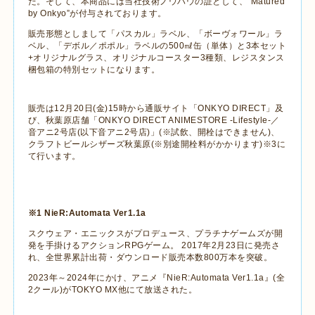
た。そして、本商品には当社技術ノウハウの証として、”
Matured
by Onkyo”
が付与されております。
販売形態としまして「パスカル」ラベル、「ボーヴォワール」ラ
ベル、「デボル／ポポル」ラベルの
500
㎖缶（単体）と
3
本セット
+
オリジナルグラス、オリジナルコースター
3
種類、レジスタンス
梱包箱の特別セットになります。
販売は12月20日(金)
15
時から通販サイト「
ONKYO DIRECT
」及
び、秋葉原店舗「
ONKYO DIRECT ANIME
STORE -Lifestyle-
／
音アニ
2
号店
(
以下音アニ
2
号店
)
」
(
※試飲、開栓はできません
)
、
クラフトビールシザーズ秋葉原
(
※別途開栓料がかかります
)
※
3
に
て行います。
※
1
NieR:Automata Ver1.1a
スクウェア・エニックスがプロデュース、プラチナゲームズが開
発を手掛けるアクション
RPG
ゲーム。
2017
年
2
月
23
日に発売さ
れ、全世界累計出荷・ダウンロード販売本数
800
万本を突破。
2023
年～
2024
年にかけ、アニメ『
NieR:Automata Ver1.1a
』
(
全
2
クール
)
が
TOKYO MX
他にて放送された。