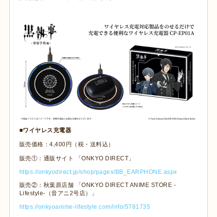
■ワイヤレス充電器
販売価格：
4,400
円（税・送料込）
販売①：通販サイト 「
ONKYO DIRECT
」
https://onkyodirect.jp/shop/pages/BB_EARPHONE.aspx
販売②：秋葉原店舗 「
ONKYO DIRECT ANIME STORE -
Lifestyle-
（音アニ
2
号店）」
https://onkyoanime-lifestyle.com/info/5781735