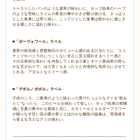
トーストしたパンのような麦芽の味わいに、ホップ由来のハーブ
のような苦味にライムの果皮の爽やかさが駆け抜ける。さっぱり
とした食事には寄り添い、こってりとした食事は軽やかに感じさ
せる優しさに溢れた味わい。
■「ボーヴォワール」ラベル
麦芽の焙煎感と度数相応のボリューム感のある口当たりに、ココ
ナッツやバニラのしつこくない甘さに見え隠れするベリー感と、
その立体的な味わいを内包してくれる小麦とオーツ麦由来の滑ら
かな舌ざわりで、ほろ苦くもまったりと内省的な気持ちにさせて
くれる、アダルトなスイーツ感。
■「デボル／ポポル」ラベル
子供のころ、ご褒美のように味わった果汁たっぷりなグミを”飲み
たく”なったら、このビールを味わって欲しい。ホップ由来の柑橘
感に甘夏の爽やかな風味と共に、カモミールとエルダーフラワー
が織りなす甘い花の蜜の香りとほのかな酸味の協奏は、背徳感す
ら覚える大人なグミの味わい。
──────────────────────────────────────