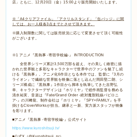
店」ともに、
12
月
20
日（金）
15:00
より販売開始いたします。
※「
A4
クリアファイル」「アクリルスタンド」「缶バッジ」
に関
しては、お一人様各
3
点までとさせて頂きます。
※購入制限数に関しては販売状況に応じて変更させて頂く可能性
がございます。
※
1
アニメ『黒執事
-
寄宿学校編
-
』
INTRODUCTION
全世界シリーズ累計
3,500
万部を超え、その美しく緻密に描
かれた世界観と多彩なキャラクターで世界中のファンを魅了し続
ける『黒執事』。アニメ化
6
作目となる本作では、監督に『
3
月の
ライオン』で繊細な世界観を映像に落とし込んだ岡田堅二朗、シ
リーズ構成に『黒執事』
1
作目から脚本を執筆してきた吉野弘
幸、キャラクターデザインは『ホリミヤ』で総作画監督を務める
清水祐実、音楽は『
Fate/Grand Order -
絶対魔獣戦線バビロニ
ア
-
』の川﨑龍、制作会社は『ホリミヤ』『
SPY
×
FAMILY
』を手
掛ける
CloverWorks
が担当。継承と一新、実力派スタッフが映像
を彩ります。
■アニメ『黒執事
-
寄宿学校編
-
』公式サイト
https://www.kuroshitsuji.tv/
■公式
X
（
@Kuroshitsuji_pr
）