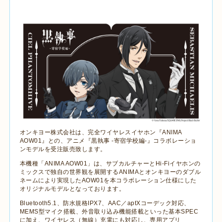
オンキヨー株式会社は、完全ワイヤレスイヤホン『
ANIMA
AOW01
』との、アニメ『黒執事
-
寄宿学校編
-
』コラボレーショ
ンモデルを受注販売致します。
本機種「
ANIMA AOW01
」は、サブカルチャーと
Hi-Fi
イヤホンの
ミックスで独自の世界観を展開する
ANIMA
とオンキヨーのダブル
ネームにより実現した
AOW01
を本コラボレーション仕様にした
オリジナルモデルとなっております。
Bluetooth5.1
、防水規格
IPX7
、
AAC
／
aptX
コーデック対応、
MEMS
型マイク搭載、外音取り込み機能搭載といった基本
SPEC
に加え、ワイヤレス（無線）充電にも対応し、専用アプリ