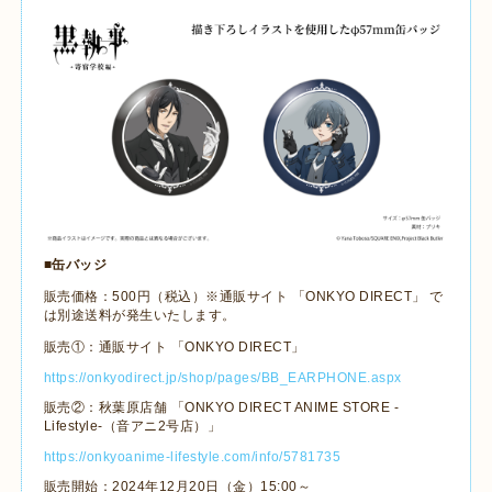
■缶バッジ
販売価格：
500
円（税込）※通販サイト 「
ONKYO DIRECT
」 で
は別途送料が発生いたします。
販売①：通販サイト 「
ONKYO DIRECT
」
https://onkyodirect.jp/shop/pages/BB_EARPHONE.aspx
販売②：秋葉原店舗 「
ONKYO DIRECT ANIME STORE -
Lifestyle-
（音アニ
2
号店）」
https://onkyoanime-lifestyle.com/info/5781735
販売開始：
2024
年
12
月
20
日（金）
15:00
～