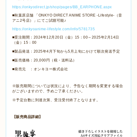
https://onkyodirect.jp/shop/pages/BB_EARPHONE.aspx
■秋葉原店舗 「
ONKYO DIRECT ANIME STORE
-Lifestyle-
（音
アニ
2
号店）」にてご試聴可能♪
https://onkyoanime-lifestyle.com/info/5781735
■受注期間：
2024
年
12
月
20
日（金）
15
：
00
～
2025
年
2
月
14
日
（金）
15
：
00
■製品発送：
2025
年
4
月下旬から
5
月上旬にかけて順次発送予定
■販売価格：
20,000
円（税・送料込）
■発売元 ：オンキヨー株式会社
※販売期間については状況により、予告なく期間を変更する場合
がございますので、予めご了承ください。
※予定台数に到達次第、受注受付終了となります。
【販売商品詳細】