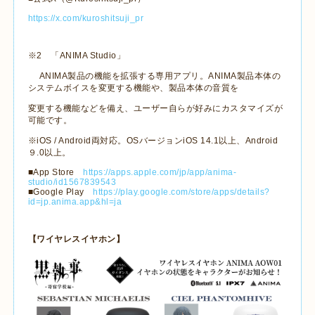
https://x.com/kuroshitsuji_pr
※
2
「
ANIMA Studio
」
ANIMA
製品の機能を拡張する専用アプリ。
ANIMA
製品本体の
システムボイスを変更する機能や、製品本体の音質を
変更する機能などを備え、ユーザー自らが好みにカスタマイズが
可能です。
※
iOS / Android
両対応。
OS
バージョン
iOS 14.1
以上、
Android
９
.0
以上。
■
App Store
https://apps.apple.com/jp/app/anima-
studio/id1567839543
■
Google Play
https://play.google.com/store/apps/details?
id=jp.anima.app&hl=ja
【ワイヤレスイヤホン】