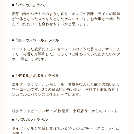
■「パスカル」ラベル
麦芽由来のハチミツのような香り、ホップの苦味、ライムの酸味
が一体となったスッキリとしたケルシュです。お食事と一緒に飲
んでいただいても合わせやすいかと思います。
■「ボーヴォワール」ラベル
ローストした麦芽によるチョコレートのような香りと、サワーチ
ェリーの香りが調和した、じっくりと味わっていただきたいスタ
ウト
(
黒ビール
)
です。
■「デボル／ポポル」ラベル
エルダーフラワー、カモミール、甘夏を投入した酸味の効いたサ
ワーエールです。
3
つの副原料が補いあい、何杯でも飲めるドリ
ンカブルなバランスに仕上がっています。
◎クラフトビールシザーズ 秋葉原 小畑店長 からのコメント
■「パスカル」ラベル
ドイツ・ケルンで親しまれている
"
ケルシュ
"
をベースに、ライム
を投入。