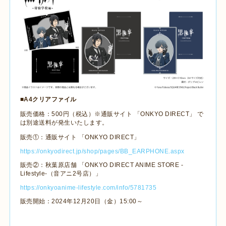
■
A4
クリアファイル
販売価格：
500
円（税込）※通販サイト 「
ONKYO DIRECT
」 で
は別途送料が発生いたします。
販売①：通販サイト 「
ONKYO DIRECT
」
https://onkyodirect.jp/shop/pages/BB_EARPHONE.aspx
販売②：秋葉原店舗 「
ONKYO DIRECT ANIME STORE -
Lifestyle-
（音アニ
2
号店）」
https://onkyoanime-lifestyle.com/info/5781735
販売開始：
2024
年
12
月
20
日（金）
15:00
～