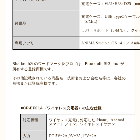
充電ケース：
W55
×
H33
×
D25
（
m
充電ケース、
USB TypeC
ケーブル
（
S/M/L
）
付属品
ラバーサポート（
S/M/L
）、クイ
専用アプリ
ANIMA Studio
：
iOS 14.1
／
Andro
Bluetooth®
のワードマーク及びロゴは、
Bluetooth SIG, Inc.
が
所有する登録商標です。
その他記載されている商品名、技術名および会社名等は、各社の
商標または登録商標です。
■
CP-EP01A
（ワイヤレス充電器）の主な仕様
対応機種
ワイヤレス充電に対応した
iPhone
、
Android
スマートフォン、ワイヤレスイヤホン
入力
DC 5V=2A,9V=2A,12V=2A