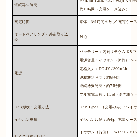
約
6
時間（本体のみ）
※apt-X
接続
連続再生時間
約
15
時間（充電ケース込み）
充電時間
本体：約
1
時間
30
分 ／ 充電ケー
オートペアリング・外音取り込
対応
み
バッテリー：内蔵リチウムポリマ
電源容量：イヤホン（片側）
55m
定格入力：
DC 5V / 300mAh
電源
連続通話時間：約
6
時間
連続待受時間：約
75
時間
フル充電回数：
1.5
回（※充電ケ
USB
形状・充電方法
USB Type C
（充電のみ）
/
ワイ
イヤホン重量
イヤホン片側：約
4g
、充電ケー
イヤホン（片側）：
W16
×
H20
×
D
サイズ（
W
×
H
×
D
）