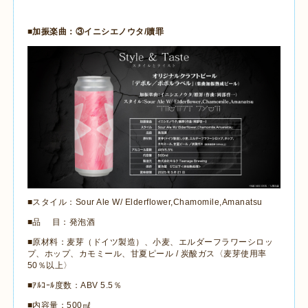
■加振楽曲：③イニシエノウタ
/
贖罪
■スタイル：
Sour Ale W/ Elderflower,Chamomile,Amanatsu
■品 目：発泡酒
■原材料：麦芽（ドイツ製造）、小麦、エルダーフラワーシロッ
プ、ホップ、カモミール、甘夏ピール
/
炭酸ガス〈麦芽使用率
50
％以上〉
■ｱﾙｺｰﾙ度数：
ABV 5.5
％
■内容量：
500
㎖