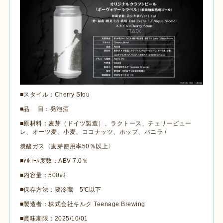
■スタイル：
Cherry Stou
■品 目：発泡酒
■原材料：麦芽（ドイツ製造）、ラクトース、チェリーピュー
レ、オーツ麦、小麦、ココナッツ、ホップ、バニラ
/
炭酸ガス〈麦芽使用率
50
％以上〉
■ｱﾙｺｰﾙ度数：
ABV 7.0
％
■内容量：
500
㎖
■保存方法：要冷蔵
5
℃以下
■製造者：株式会社キルク
Teenage Brewing
■賞味期限：
2025/10/01