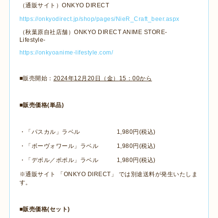
（通販サイト）
ONKYO DIRECT
https://onkyodirect.jp/shop/pages/NieR_Craft_beer.aspx
（秋葉原自社店舗）
ONKYO DIRECT ANIME STORE-
Lifestyle-
https://onkyoanime-lifestyle.com/
■販売開始：
2024
年
12
月
20
日（金）
15
：
00
から
■販売価格
(
単品
)
・「パスカル」ラベル
1,980
円
(
税込)
・「ボーヴォワール」ラベル
1,980
円
(
税込
)
・「デボル／ポポル」ラベル
1,980
円
(
税込
)
※通販サイト 「
ONKYO DIRECT
」 では別途送料が発生いたしま
す。
■販売価格
(
セット
)