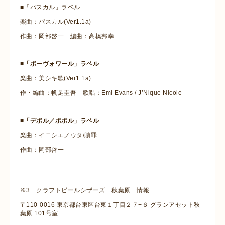
■「パスカル」ラベル
楽曲：パスカル
(Ver1.1a)
作曲：岡部啓一 編曲：高橋邦幸
■「ボーヴォワール」ラベル
楽曲：美シキ歌
(Ver1.1a)
作・編曲：帆足圭吾 歌唱：
Emi Evans / J
’
Nique Nicole
■「デボル／ポポル」ラベル
楽曲：イニシエノウタ
/
贖罪
作曲：岡部啓一
※
3
クラフトビールシザーズ 秋葉原 情報
〒
110-0016
東京都台東区台東１丁目２７
−
６ グランアセット秋
葉原
101
号室