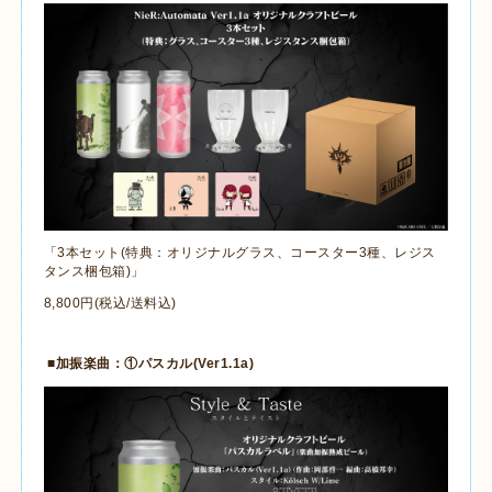
「
3
本セット
(
特典：オリジナルグラス、コースター
3
種、レジス
タンス梱包箱
)
」
8,800
円
(
税込
/
送料込
)
■
加振楽曲：①パスカル
(Ver1.1a)