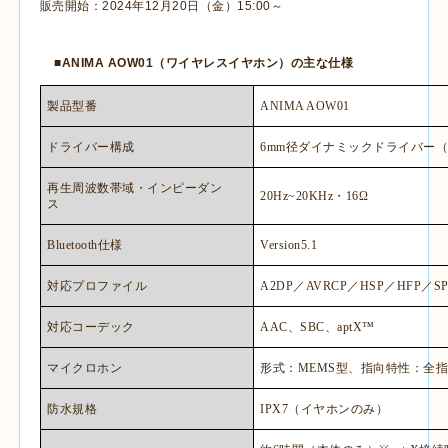
販売開始：
2024
年
12
月
20
日（金）
15:00
～
■
ANIMA AOW01
（ワイヤレスイヤホン）の主な仕様
製品型番
ANIMA AOW01
ドライバー構成
6mm
径ダイナミックドライバー
再生周波数帯域・インピーダン
20Hz~20KHz
・
16Ω
ス
Bluetooth
仕様
Version5.1
対応プロファイル
A2DP
／
AVRCP
／
HSP
／
HFP
／
S
対応コーデック
AAC
、
SBC
、
aptX™
マイクロホン
形式：
MEMS
型、指向特性：全
防水規格
IPX7
（イヤホンのみ）