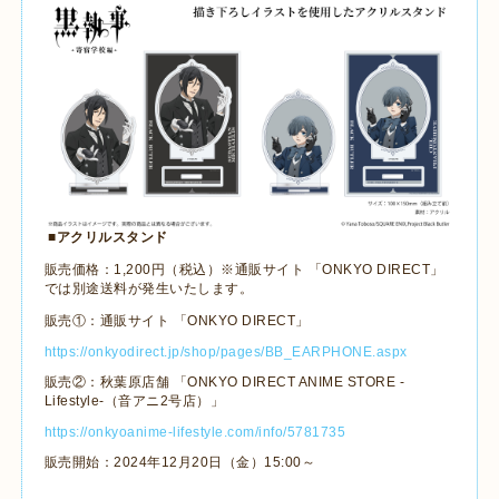
■アクリルスタンド
販売価格：
1,200
円（税込）※通販サイト 「
ONKYO DIRECT
」
では別途送料が発生いたします。
販売①：通販サイト 「
ONKYO DIRECT
」
https://onkyodirect.jp/shop/pages/BB_EARPHONE.aspx
販売②：秋葉原店舗 「
ONKYO DIRECT ANIME STORE -
Lifestyle-
（音アニ
2
号店）」
https://onkyoanime-lifestyle.com/info/5781735
販売開始：
2024
年
12
月
20
日（金）
15:00
～