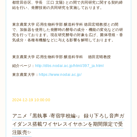
都世田谷区、学長 江口 文陽
)
との間で共同研究に関する契約締
結を行い、発酵技術の共同研究を実施しております。
東京農業大学 応用生物科学部 醸造科学科 徳田宏晴教授との間
で、加振器を使用した発酵時の酵母の成分・機能の変化などの研
究を行っております。現在研究酵母の対象を広げ、菌体増殖・香
気成分・各種有機酸などに与える影響を解明しております。
東京農業大学 応用生物科学部 醸造科学科 徳田宏晴教授
紹介ページ：
http://dbs.nodai.ac.jp/html/397_ja.html
東京農業大学：
https://www.nodai.ac.jp/
2024-12-19 10:00:00
アニメ『黒執事 -寄宿学校編-』 録り下ろし音声ガ
イダンス搭載ワイヤレスイヤホンを期間限定で受
注販売✨