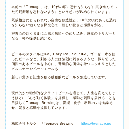
名前の「
Teenage
」は、
10
代の頃に恐れを知らずに突き進んでい
た初期衝動を忘れないようにという想いが込められています。
既成概念にとらわれない自由な創造性と、
10
代の頃にあった恐れ
を知らない飽くなき探究心で、新しい驚きと感動を創る。
好奇心の赴くままに五感と感情へのめり込み、感覚のトリガーと
なる一杯を提供し続ける。
ビールのスタイルは
IPA
、
Hazy IPA
、
Sour IPA
、ゴーゼ、木を使
ったビールなど、刺さる人には強烈に刺さるような、振り切った
個性のあるビールを中心に、普遍的な価値を持つスッキリとした
ピルスナーやペールエールも。
新しい驚きと記憶を創る独創的なビールを醸造しています。
現代的かつ独創的なクラフトビールを通じて、人生を変えてしま
うほどに「心が動く体験」を提供し、感動と刺激を届けることを
目指して
Teenage Brewing
は、音楽、化学、料理の力を結集さ
せ、驚きと感動を提供しています。
株式会社キルク 「
Teenage Brewing
」
https://teenage.jp/