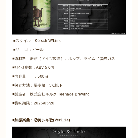
■スタイル：
Kölsch W/Lime
■品 目：ビール
■原材料：麦芽（ドイツ製造）、ホップ、ライム
/
炭酸ガス
■ｱﾙｺｰﾙ度数：
ABV 5.0
％
■内容量 ：
500
㎖
■保存方法：要冷蔵
5
℃以下
■製造者：株式会社キルク
Teenage Brewing
■賞味期限：
2025/05/20
■加振楽曲：②美シキ歌
(Ver1.1a)