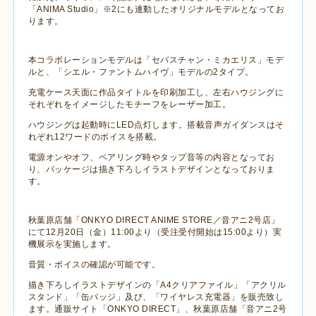
「
ANIMA Studio
」※
2
にも連動したオリジナルモデルとなってお
ります。
本コラボレーションモデルは
「セバスチャン・ミカエリス」モデ
ルと、「シエル・ファントムハイヴ」モデルの
2
タイプ。
充電ケース天面に作品タイトルを印刷加工し、左右ハウジングに
それぞれをイメージしたモチーフをレーザー加工。
ハウジングは起動時に
LED
点灯します。搭載音声ガイダンスはそ
れぞれ
12
ワードのボイスを搭載。
電源オンやオフ、ペアリング時やタップ音等の内容となってお
り、パッケージは描き下ろしイラストデザインとなっておりま
す。
秋葉原店舗「
ONKYO DIRECT ANIME STORE
／音アニ
2
号店」
にて
12
月
20
日（金）
11:00
より（受注受付開始は
15:00
より）実
機展示を実施します。
音質・ボイスの確認が可能です。
描き下ろしイラストデザインの「
A4
クリアファイル」「アクリル
スタンド」「缶バッジ」及び、「ワイヤレス充電器」を販売致し
ます。通販サイト「
ONKYO DIRECT
」、秋葉原店舗「音アニ
2
号