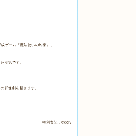
育成ゲーム『魔法使いの約束』。
。
なた次第です。
らの群像劇を描きます。
権利表記：
©coly