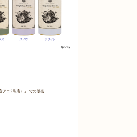
音アニ
2
号店）」 での販売