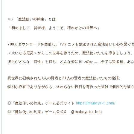
※
2
『魔法使いの約束』とは
「初めまして、賢者様。ようこそ、壊れかけの世界へ」
700
万ダウンロードを突破し、
TV
アニメも放送された魔法使いと心を繋ぐ
＜大いなる厄災＞からこの世界を救うため、魔法使いたちを導きましょう
彼らがどんな「特性」を持ち、どんな姿に育つのか……全ては賢者様、あ
異世界に召喚された
1
人の賢者と
21
人の賢者の魔法使いたちの物語。
特別な存在でありながらも、終わらない役目を背負った複雑で個性的な彼
◎『魔法使いの約束』ゲーム公式サイト
https://mahoyaku.com/
◎『魔法使いの約束』ゲーム公式
X
@mahoyaku_info