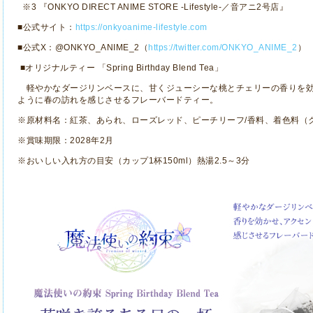
※
3
『
ONKYO DIRECT ANIME STORE -Lifestyle-
／音アニ
2
号店』
■公式サイト：
https://onkyoanime-lifestyle.com
■公式
X
：
@ONKYO_ANIME_2
（
https://twitter.com/ONKYO_ANIME_2
）
■オリジナルティー
「
Spring Birthday Blend Tea
」
軽やかなダージリンベースに、甘くジューシーな桃とチェリーの香りを効
ように春の訪れを感じさせるフレーバードティー。
※原材料名：紅茶、あられ、ローズレッド、ピーチリーフ
/
香料、着色料（
※賞味期限：
2028
年
2
月
※おいしい入れ方の目安（カップ
1
杯
150ml
）熱湯
2.5
～
3
分