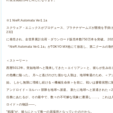
の受注開始日時と同じになります。
※1 NieR:Automata Ver1.1a
スクウェア・エニックスがプロデュース、プラチナゲームズが開発を手掛けるア
23日
に発売され、全世界累計出荷・ダウンロード販売本数750万本を突破。 202
『NieR:Automata Ver1.1a』がTOKYO MX他にて放送し、第二クー
＜ストーリー＞
西暦5012年。突如地球へと飛来してきた＜エイリアン＞と、彼らが生み
の危機に陥った。 月へと逃げのびた僅かな人類は、地球奪還のため、＜ア
始。 しかし無限に増殖し続ける＜機械生命体＞を前に、戦いは膠着状態に
アンドロイド＜ヨルハ＞部隊を地球へ派遣。 新たに地球へと派遣された＜2
任務にあたるが、その最中で、数々の不可解な現象に遭遇し……。 これは
ロイド＞の物語――。
‟戦場“が、彼らにとって唯一の居場所となっていたのだから。