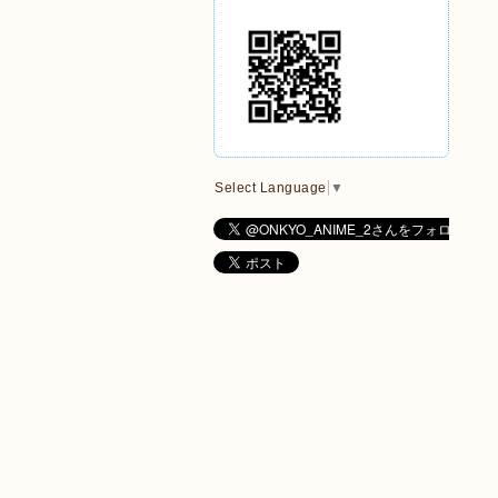
Select Language
▼