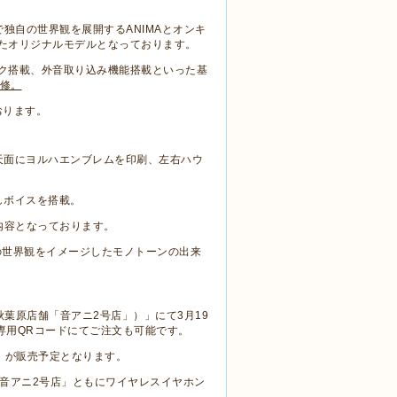
スで独自の世界観を展開するANIMAとオンキ
したオリジナルモデルとなっております。
S型マイク搭載、外音取り込み機能搭載といった基
修。
おります。
天面にヨルハエンブレムを印刷、左右ハウ
ろしボイスを搭載。
内容となっております。
の世界観をイメージしたモノトーンの出来
（以下、秋葉原店舗「音アニ2号店」）」にて3月19
専用QRコードにてご注文も可能です。
」が販売予定となります。
舗「音アニ2号店」ともにワイヤレスイヤホン