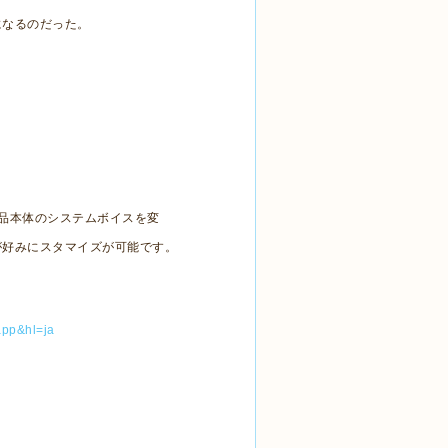
になるのだった。
A製品本体のシステムボイスを変
が好みにスタマイズが可能です。
.app&hl=ja