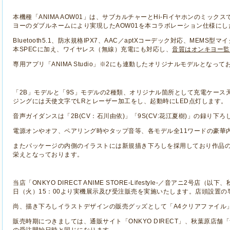
本機種「ANIMA AOW01」は、サブカルチャーとHi-Fiイヤホンのミック
ヨーのダブルネームにより実現したAOW01を本コラボレーション仕様に
Bluetooth5.1、防水規格IPX7、AAC／aptXコーデック対応、MEM
本SPECに加え、ワイヤレス（無線）充電にも対応し、
音質はオンキヨー監
専用アプリ「ANIMA Studio」※2にも連動したオリジナルモデルとなって
「2B」モデルと「9S」モデルの2種類、オリジナル箇所として充電ケース
ジングには天使文字でLRとレーザー加工をし、起動時にLED点灯します。
音声ガイダンスは「2B(CV：石川由依)」「9S(CV:花江夏樹)」の録り下
電源オンやオフ、ペアリング時やタップ音等、各モデル全11ワードの豪華
またパッケージの内側のイラストには新規描き下ろしを採用しており作品
栄えとなっております。
当店「ONKYO DIRECT ANIME STORE-Lifestyle-／音アニ2号店
日（火）15：00より実機展示及び受注販売を実施いたします。店頭設置の
尚、描き下ろしイラストデザインの販売グッズとして「A4クリアファイル
販売時期につきましては、通販サイト「ONKYO DIRECT」、秋葉原店