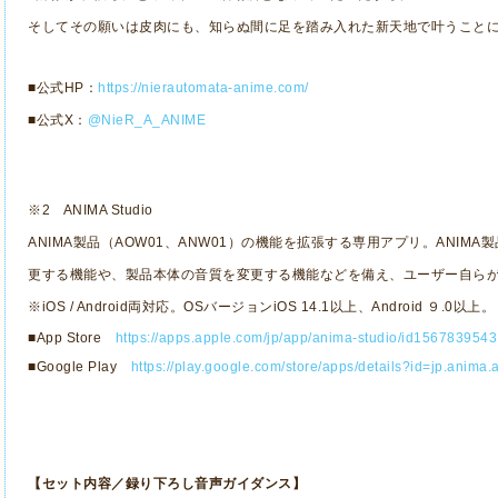
そしてその願いは皮肉にも、知らぬ間に足を踏み入れた新天地で叶うこと
■公式HP：
https://nierautomata-anime.com/
■公式X：
@NieR_A_ANIME
※2 ANIMA Studio
ANIMA製品（AOW01、ANW01）の機能を拡張する専用アプリ。ANIM
更する機能や、製品本体の音質を変更する機能などを備え、ユーザー自ら
※iOS / Android両対応。OSバージョンiOS 14.1以上、Android ９.0以上。
■App Store
https://apps.apple.com/jp/app/anima-studio/id1567839543
■Google Play
https://play.google.com/store/apps/details?id=jp.anima
【セット内容／録り下ろし音声ガイダンス】