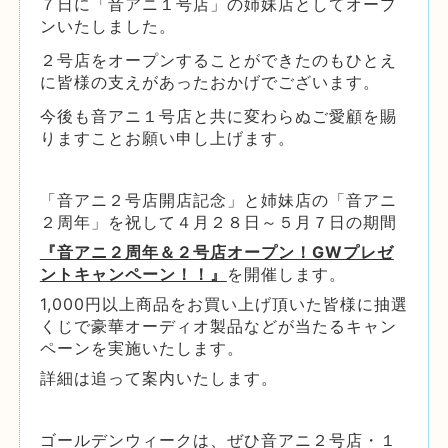
７日に「音アニ１号店」の姉妹店としてオープ
ンいたしました。
２号店をオープンすることができたのもひとえ
に皆様の支えがあったおかげでございます。
今後も音アニ１号店と共に
変わらぬご愛顧を賜
りますことお願い申し上げます。
「音アニ２号店開店記念」と姉妹店の「音アニ
２周年」を祝して４月２８日～５月７日の期間
『音アニ２周年＆２号店オープン！GWプレゼ
ントキャンペーン！！』
を開催します。
1,000円以上商品をお買い上げ頂いた皆様に抽選
くじで豪華オーディオ製品などが当たるキャン
ペーンを実施いたします。
詳細は追って案内いたします。
ゴールデンウィークは、ぜひ音アニ２号店・１