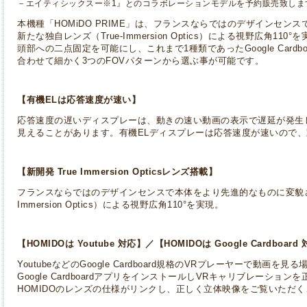
－エイティシックスー※1』とのコラボレーションモデルを予約販売致しま
本機種「HOMiDO PRIME」は、フランスならではのデザインセン
新たな独自レンズ（True-Immersion Optics）による視野広角1
頭部への二点固定を可能にし、これまで1種類であったGoogle Card
合わせて細かく3つのFOVパターンから選ぶ事が可能です。
【有機ELは応答速度が速い】
応答速度の遅いディスプレーは、動きの速い動画の表示で遅延が発生
見えることがあります。有機ELディスプレーは応答速度が速いので、
【新開発 Tr
ue
Immersion Opticsレンズ搭載】
フランスならではのデザインセンスで本体をより先進的なものに変貌させ
Immersion Optics）による視野広角110°を実現。
【HOMIDOは Youtube 対応】／【HOMIDOは Google Cardboard
YoutubeなどのGoogle Cardboard規格のVRプレーヤーで動画
Google CardboardアプリをインストールしVRキャリブレーショ
HOMIDOのレンズの仕様がリンクし、正しく立体映像をご覧いただ