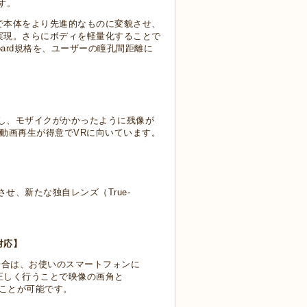
す。
スで本体をより先進的なものに変貌させ、
10°を実現。さらにボディを軽量化することで
board規格を、ユーザーの瞳孔間距離に
し、モザイクがかかったように残像が
動画再生が得意でVRに向いています。
、新たな独自レンズ（True-
 対応】
を見る場合は、お使いのスマートフォンに
ンを正しく行うことで映像の画角と
くことが可能です。