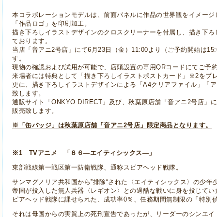
本コラボレーションモデルは、前面パネルに作品の世界観をイメージ
「作品ロゴ」を印刷加工。
描き下ろしイラストデザインのクロスクリーナーを付属し、描き下ろ
ております。
当店「音アニ2号店」にて6月23日（金）11:00より（ご予約開始は15:
す。
現物の確認および試用が可能で、店頭設置の専用QRコードにてご予
来場者には特典として「描き下ろしイラストポストカード」※2をプ
更に、描き下ろしイラストデザインによる「A4クリアファイル」「
致します。
通販サイト「ONKYO DIRECT」及び、秋葉原店舗「音アニ2号店」にて、
販売致します。
※「缶バッジ」は秋葉原店舗「音アニ2号店」限定商品となります。
※1 TVアニメ 「８６―エイティシックス―」
東部戦線第一戦区第一防衛戦隊、通称スピアヘッド戦隊。
サンマグノリア共和国から‟排除“された〈エイティシックス〉の少年
帝国が投入した無人兵器〈レギオン〉との過酷な戦いに身を投じてい
ピアヘッド戦隊に課せられた、成功率0％、任務期間無制限の「特別
それは母国からの実質上の死刑宣告であったが、リーダーのシンエイ