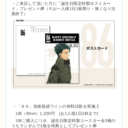
・ご来店して頂いた方に「誕生日限定特製ポストカー
ド」プレゼント🎁（※お一人様1日1枚限り・無くなり次
第終了）
・「８６」加振熟成ワインの有料試飲を実施 🍾
1杯（90ml）1,200円 (お1人様1日2杯まで)
1杯ご購入につき、誕生日限定特製コースター全3種の
うちランダムで1枚を特典としてプレゼント🎁