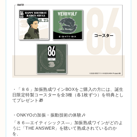
・「８６」加振熟成ワインBOXをご購入の方には、誕生
日限定特製コースターを全3種（各1枚ずつ）を特典とし
てプレゼント🎁
・ONKYOの加振・振動技術の体験🎶
「８６―エイティシックス―」加振熟成ワインがどのよ
うに「THE ANSWER」を聴いて熟成されているのか
を、