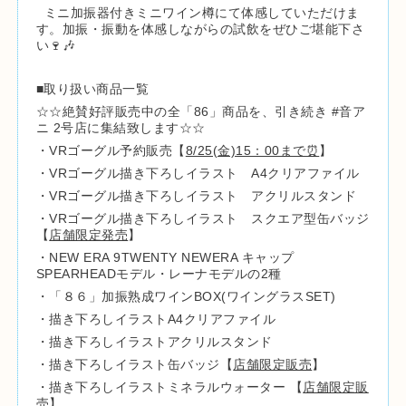
ミニ加振器付きミニワイン樽にて体感していただけま
す。加振・振動を体感しながらの試飲をぜひご堪能下さ
い🍷🎶
■取り扱い商品一覧
☆☆絶賛好評販売中の全「86」商品を、引き続き #音ア
ニ 2号店に集結致します☆☆
・VRゴーグル予約販売【
8/25(金)15：00まで⏰
】
・VRゴーグル描き下ろしイラスト A4クリアファイル
・VRゴーグル描き下ろしイラスト アクリルスタンド
・VRゴーグル描き下ろしイラスト スクエア型缶バッジ
【
店舗限定発売
】
・NEW ERA 9TWENTY NEWERA キャップ
SPEARHEADモデル・レーナモデルの2種
・「８６」加振熟成ワインBOX(ワイングラスSET)
・描き下ろしイラストA4クリアファイル
・描き下ろしイラストアクリルスタンド
・描き下ろしイラスト缶バッジ【
店舗限定販売
】
・描き下ろしイラストミネラルウォーター 【
店舗限定販
売
】