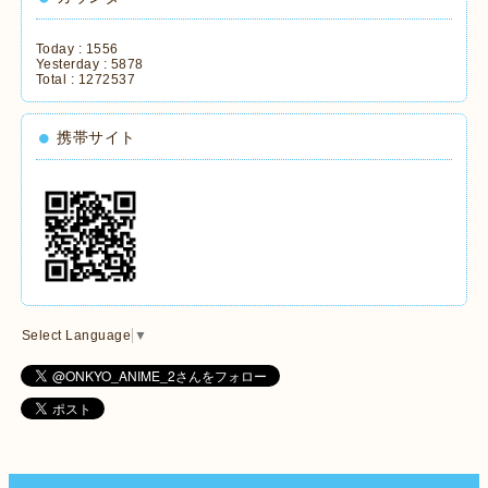
Today :
1556
Yesterday :
5878
Total :
1272537
携帯サイト
Select Language
▼