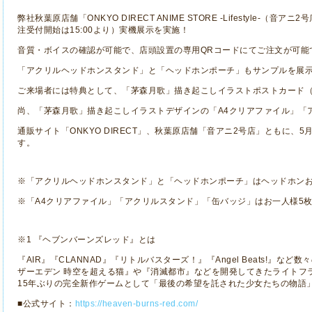
弊社秋葉原店舗「
ONKYO DIRECT ANIME STORE -Lifestyle-
（音アニ
2
号
注受付開始は
15:00
より）実機展示を実施！
音質・ボイスの確認が可能で、店頭設置の専用
QR
コードにてご注文が可能
「アクリルヘッドホンスタンド」と「ヘッドホンポーチ」もサンプルを展
ご来場者には特典として、「茅森月歌」描き起こしイラストポストカード
尚、「茅森月歌」描き起こしイラストデザインの「
A4
クリアファイル」「
通販サイト「
ONKYO DIRECT
」、秋葉原店舗「音アニ
2
号店」ともに、
5
す。
※「アクリルヘッドホンスタンド」と「ヘッドホンポーチ」はヘッドホン
※「
A4
クリアファイル」「アクリルスタンド」「缶バッジ」はお一人様
5
※
1
『ヘブンバーンズレッド』とは
『
AIR
』『
CLANNAD
』『リトルバスターズ！』『
Angel Beats!
』など数々
ザーエデン 時空を超える猫』や『消滅都市』などを開発してきたライトフ
15
年ぶりの完全新作ゲームとして「最後の希望を託された少女たちの物語
■公式サイト：
https://heaven-burns-red.com/