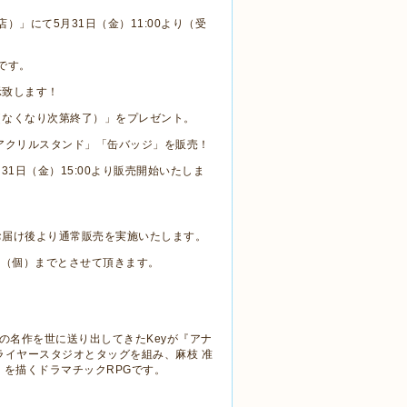
店）」にて
5
月
31
日（金）
11:00
より（受
です。
示致します！
（なくなり次第終了）」をプレゼント。
アクリルスタンド」「缶バッジ」を販売！
月
31
日（金）
15:00
より販売開始いたしま
お届け後より通常販売を実施いたします。
枚（個）までとさせて頂きます。
の名作を世に送り出してきた
Key
が『アナ
ライヤースタジオとタッグを組み、麻枝 准
」を描くドラマチック
RPG
です。