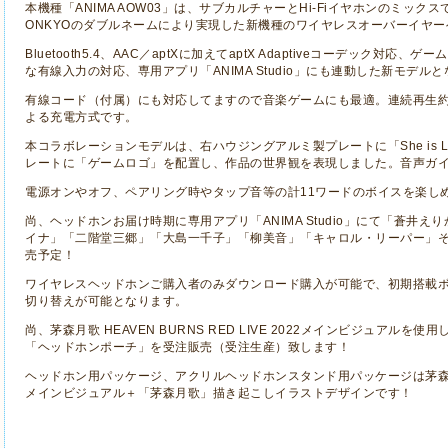
本機種「
ANIMA AOW03
」は、サブカルチャーと
Hi-Fi
イヤホンのミックス
ONKYO
のダブルネームにより実現した新機種のワイヤレスオーバーイヤー
Bluetooth5.4
、
AAC
／
aptX
に加えて
aptX Adaptive
コーデック対応、ゲーム
な有線入力の対応、専用アプリ「
ANIMA Studio
」にも連動した新モデルと
有線コード（付属）にも対応してますので音楽ゲームにも最適。連続再生
よる充電方式です。
本コラボレーションモデルは、右ハウジングアルミ製プレートに「
She is 
レートに「ゲームロゴ」を配置し、作品の世界観を表現しました。音声ガ
電源オンやオフ、ペアリング時やタップ音等の計
11
ワードのボイスを楽し
尚、ヘッドホンお届け時期に専用アプリ「
ANIMA Studio
」にて「蒼井えり
イナ」「二階堂三郷」「大島一千子」「柳美音」「キャロル・リーパー」
売予定！
ワイヤレスヘッドホンご購入者のみダウンロード購入が可能で、初期搭載
切り替えが可能となります。
尚、茅森月歌
HEAVEN BURNS RED LIVE 2022
メインビジュアルを使用
「ヘッドホンポーチ」を受注販売（受注生産）致します！
ヘッドホン用パッケージ、アクリルヘッドホンスタンド用パッケージは茅
メインビジュアル＋「茅森月歌」描き起こしイラストデザインです！