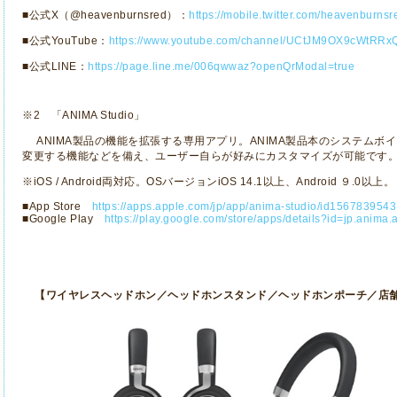
■公式
X
（
@heavenburnsred
）：
https://mobile.twitter.com/heavenburnsr
■公式
YouTube
：
https://www.youtube.com/channel/UCtJM9OX9cWtRRx
■公式
LINE
：
https://page.line.me/006qwwaz?openQrModal=true
※
2
「
ANIMA Studio
」
ANIMA
製品の機能を拡張する専用アプリ。
ANIMA
製品本のシステムボイ
変更する機能などを備え、ユーザー自らが好みにカスタマイズが可能です
※
iOS / Android
両対応。
OS
バージョン
iOS 14.1
以上、
Android
９
.0
以上。
■
App Store
https://apps.apple.com/jp/app/anima-studio/id1567839543
■
Google Play
https://play.google.com/store/apps/details?id=jp.anima
【ワイヤレスヘッドホン／ヘッドホンスタンド／ヘッドホンポーチ／店