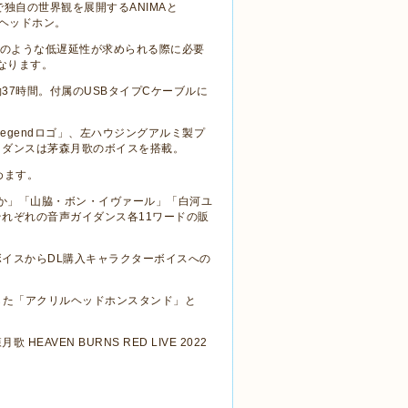
で独自の世界観を展開する
ANIMA
と
ヘッドホン。
のような低遅延性が求められる際に必要
なります。
約
37
時間。付属の
USB
タイプ
C
ケーブルに
Legend
ロゴ」、左ハウジングアルミ製プ
イダンスは茅森月歌のボイスを搭載。
めます。
か」「山脇・ボン・イヴァール」「白河ユ
それぞれの音声ガイダンス各
11
ワードの販
ボイスから
DL
購入キャラクターボイスへの
した「アクリルヘッドホンスタンド」と
森月歌
HEAVEN BURNS RED LIVE 2022