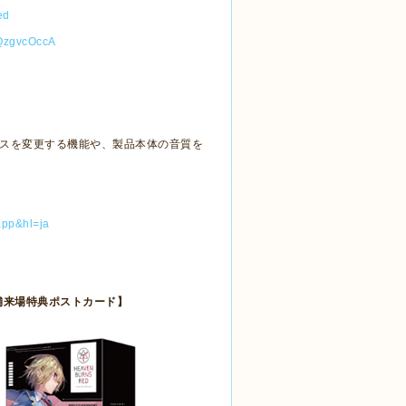
ed
QzgvcOccA
スを変更する機能や、製品本体の音質を
。
.app&hl=ja
舗来場特典ポストカード】