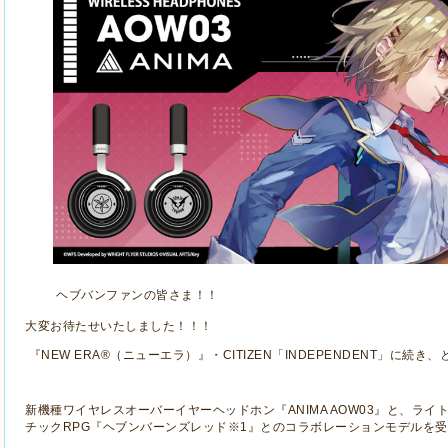
ヘブバンファンの皆さま！！
大変お待たせいたしました！！！
『NEW ERA®（ニューエラ）』・CITIZEN「INDEPENDENT」に続
新機種ワイヤレスオーバーイヤーヘッドホン『
ANIMA AOW03
』と、ライト
チック
RPG
『ヘブンバーンズレッド※
1
』とのコラボレーションモデルを受