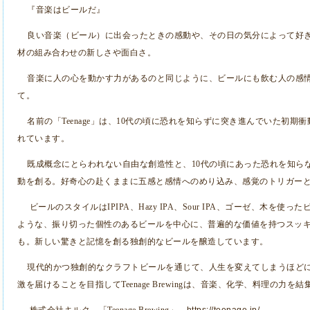
『音楽はビールだ』
良い音楽（ビール）に出会ったときの感動や、その日の気分によって好
材の組み合わせの新しさや面白さ。
音楽に人の心を動かす力があるのと同じように、ビールにも飲む人の感
て。
名前の「
Teenage
」は、
10
代の頃に恐れを知らずに突き進んでいた初期衝
れています。
既成概念にとらわれない自由な創造性と、
10
代の頃にあった恐れを知ら
動を創る。好奇心の赴くままに五感と感情へのめり込み、感覚のトリガー
ビールのスタイルは
IPIPA
、
Hazy IPA
、
Sour IPA
、ゴーゼ、木を使った
ような、振り切った個性のあるビールを中心に、普遍的な価値を持つスッ
も。新しい驚きと記憶を創る独創的なビールを醸造しています。
現代的かつ独創的なクラフトビールを通じて、人生を変えてしまうほど
激を届けることを目指して
Teenage Brewing
は、音楽、化学、料理の力を結
株式会社キルク 「
Teenage Brewing
」
https://teenage.jp/