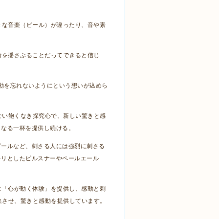
きな音楽（ビール）が違ったり、音や素
情を揺さぶることだってできると信じ
動を忘れないようにという想いが込めら
ない飽くなき探究心で、新しい驚きと感
となる一杯を提供し続ける。
ビールなど、刺さる人には強烈に刺さる
キリとしたピルスナーやペールエール
に「心が動く体験」を提供し、感動と刺
集させ、驚きと感動を提供しています。