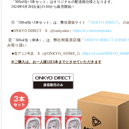
「
500
㎖缶×
3
本セット」はオリジナルの配送箱仕様となります。
2024
年
6
月
28
日
(
金
)15:00
から販売開始！
①「
500
㎖缶×
3
本セット」は、弊社
通販サイト 「
ONKYO DIRECT
」 の
■
ONKYO DIRECT
X
（
@onkyodav
）
https://x.com/onkyodav
弊社秋葉原店舗「
ONKYO DIRECT ANIME ST
②「
500
㎖缶（単体）」は、
み取り扱い
■音アニ
2
号店
X
（
@ONKYO_ANIME_2
）
https://x.com/ONKYO_ANI
※ご購入は、お一人様1日3本までとさせていただきます