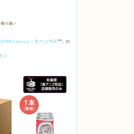
み取り扱い
※
4
ORE-Lifestyle-
／音アニ
2
号店
」の
ME_2