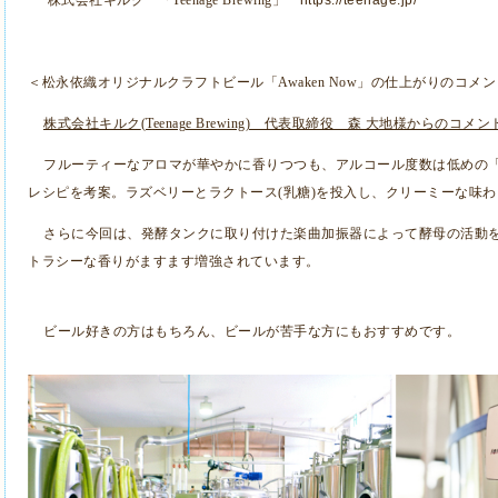
＜松永依織オリジナルクラフトビール「
Awaken Now
」の仕上がりのコメン
株式会社キルク
(Teenage Brewing)
代表取締役 森 大地様からのコメン
フルーティーなアロマが華やかに香りつつも、アルコール度数は低めの
レシピを考案。ラズベリーとラクトース
(
乳糖
)
を投入し、クリーミーな味わ
さらに今回は、発酵タンクに取り付けた楽曲加振器によって酵母の活動
トラシーな香りがますます増強されています。
ビール好きの方はもちろん、ビールが苦手な方にもおすすめです。