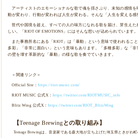
アーティストのエモーショナルな歌で魂を揺さぶり、未知の感情を
動が変わり、行動が変われば人生が変わる。
そんな「人生を変える感
世代や国境を超え、すべての人の味方になれる歌を届け、芽生えた
しい。「
RIOT OF EMOTIONS
」にはそんな想いが込められています。
また事務所名にある「
RIOT
」は「暴動」という意味で使われるこ
多彩」「非常に面白い」という意味もあります。「多種多彩」な「非
の壁を壊す革新的な「暴動」の様な歌を奏でていきます。
＜関連リンク＞
Official Site
：
https://riot-music.com/
RIOT MUSIC
公式
X
：
https://twitter.com/RIOTMUSIC_info
Blitz Wing
公式
X
：
https://twitter.com/RIOT_BlitzWing
【
Teenage Brewing
との取り組み】
Teenage Brewing
は、音楽家である森大地が立ち上げた埼玉県ときがわ町