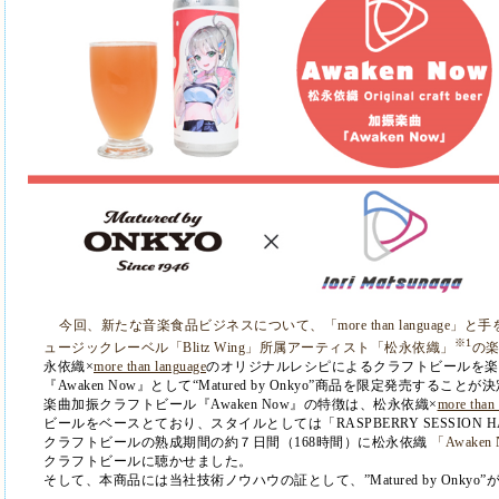
今回、新たな音楽食品ビジネス
について
、「
more than language
」と手
※
1
ュージックレーベル「
Blitz Wing
」所属アーティスト「松永依織」
の
永依織×
more than language
のオリジナルレシピによるクラフトビールを楽
『
Awaken Now
』として“
Matured by Onkyo
”
商品を限定発売することが決
楽曲加振クラフトビール『
Awaken Now
』の特徴は、松永依織×
more than
ビールをベースとており、スタイルとしては「
RASPBERRY SESSION H
クラフトビールの熟成期間の約７日間（
168
時間）に松永依織
「
Awaken
クラフトビールに聴かせました。
そして、本商品には当社技術ノウハウの証として、”
Matured by Onkyo”