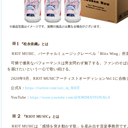
※
1
『松永依織』とは
RIOT MUSIC
、バーチャルミュージックレーベル「
Blitz Wing
」所
可憐で優美なパフォーマンスは男女問わず魅了する。
ファンのそば
を届けたいという一心で歌い続ける。
2020
年
9
月、
RIOT MUSIC
アーティストオーディション
Vol.1
に合格
公式
X
：
https://twitter.com/iori_m_RIOT
YouTube
：
https://www.youtube.com/@IORIMATSUNAGA
※２
『
RIOT MUSIC
』とは
RIOT MUSIC
は「感情を突き動かす歌」を産み出す音楽事務所です