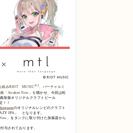
※
2
を組み
RIOT
MUSIC
、バーチャルミ
楽曲「
Awaken Now
」を
聴かせ、今回は松
曲加振オリジナルクラフトビール
定！！
 language
のオリジナルレシピのクラフト
AZY IPA
」 となります。
 Now
」
をタンクに取り付けた加振器から
が付与されております。