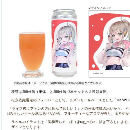
種類は
500
㎖缶（単体）と
500
㎖缶×
3
本セットの２種類展開。
松永依織選定のフレーバーとして、ラズベリーをベースとした「
RASPBE
「ライブ後にファンの方に飲んで欲しい！」との松永依織の思いから、ド
IPA
らしいビール感はありながら、フルーティーなアロマが香り、まろやか
ラベルのイラストは「美和野らぐ」様（
@rag_ragko
）描き下ろしによる
ザインとなります。