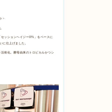
ト
>
ト
「セッションヘイジー
IPA
」をベースに
いに仕上げました。
を活発化。酵母由来のトロピカルかつシ