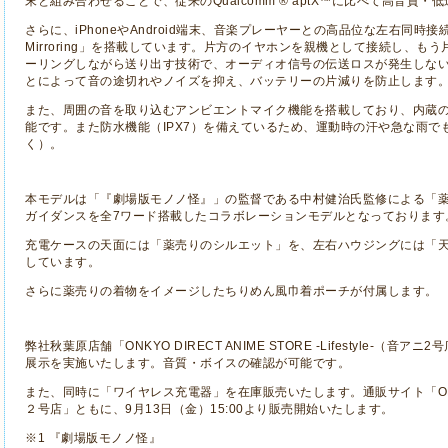
末と組み合わせることで、従来の
Qualcomm
® aptX
™に比べて高音質・低
さらに、
iPhone
や
Android
端末、音楽プレーヤーとの高品位な左右同時接
Mirroring
」を搭載しています。片方のイヤホンを親機として接続し、もう
ーリングしながら送り出す技術で、オーディオ信号の伝送ロスが発生しな
とによって音の途切れやノイズを抑え、バッテリーの片減りを防止します
また、周囲の音を取り込むアンビエントマイク機能を搭載しており、内蔵
能です。また防水機能（
IPX7
）を備えているため、運動時の汗や急な雨で
く）。
本モデルは「『劇場版モノノ怪』」の監督である中村健治氏監修による「
ガイダンスを全
7
ワード搭載したコラボレーションモデルとなっております
充電ケースの天面には「薬売りのシルエット」を、左右ハウジングには「
しています。
さらに薬売りの着物をイメージしたちりめん風巾着ポーチが付属します。
弊社秋葉原店舗「
ONKYO DIRECT ANIME STORE -Lifestyle-
（音アニ
2
号
展示を実施いたします。音質・ボイスの確認が可能です。
また、同時に「ワイヤレス充電器」を在庫販売いたします。通販サイト「
O
２号店」ともに、
9
月
13
日（金）
15:00
より販売開始いたします。
※
1
『劇場版モノノ怪』