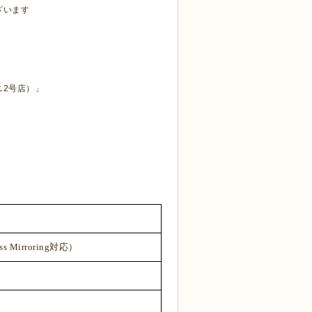
ざいます
ニ
2
号店）」
s Mirroring
対応）