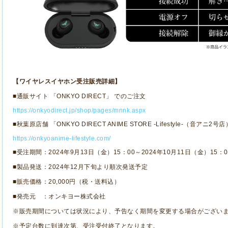
【ワイヤレスイヤホン受注販売詳細】
■通販サイト 「
ONKYO DIRECT
」 でのご注文
https://onkyodirect.jp/shop/pages/mnnk.aspx
■秋葉原店舗 「
ONKYO DIRECT ANIME STORE -Lifestyle-
（音アニ
2
号店
https://onkyoanime-lifestyle.com/
■受注期間：
2024
年
9
月
13
日（金）
15
：
00
～
2024
年
10
月
11
日（金）
15
：
0
■製品発送：
2024
年
12
月下旬より順次発送予定
■販売価格：
20,000
円（税・送料込）
■発売元 ：オンキヨー株式会社
※販売期間については状況により、予告なく期間を変更する場合がござい
※予定台数に到達次第、受注受付終了となります。