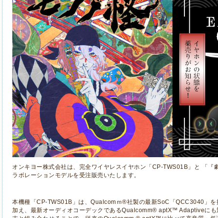
オンキヨー株式会社は、完全ワイヤレスイヤホン「
CP-TWS01B
」
と 「『
ラボレーションモデルを受注販売いたします。
本機種「
CP-TWS01B
」は、
Qualcom
ｍ
®
社製の最新
SoC
「
QCC3040
」を
加え、最新オーディオコーデックである
Qualcomm® aptX
™
Adaptive
にも