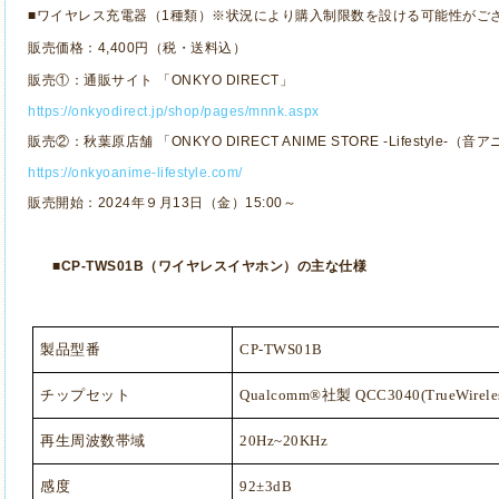
■ワイヤレス充電器（
1
種類）※状況により購入制限数を設ける可能性がご
販売価格：
4,400
円（税・送料込）
販売①：通販サイト 「
ONKYO DIRECT
」
https://onkyodirect.jp/shop/pages/mnnk.aspx
販売②：秋葉原店舗 「
ONKYO DIRECT ANIME STORE -Lifestyle-
（音ア
https://onkyoanime-lifestyle.com/
販売開始：
2024
年９月
13
日（金）
15:00
～
■
CP-TWS01B
（ワイヤレスイヤホン）の主な仕様
製品型番
CP-TWS01B
チップセット
Qualcomm®
社製
QCC3040(TrueWireles
再生周波数帯域
20Hz~20KHz
感度
92±3dB