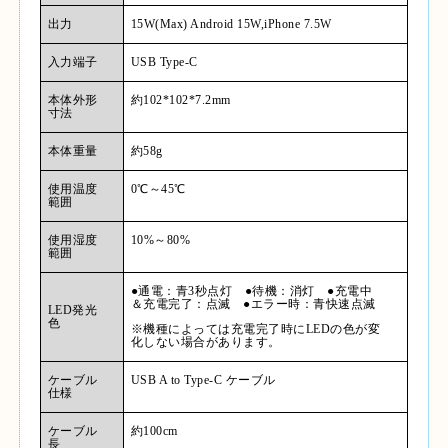
出力
15W(Max) Android 15W,iPhone 7.5W
入力端子
USB Type-C
本体外形
約
102*102*7.2mm
寸法
本体重量
約
58g
使用温度
0
℃～
45
℃
範囲
使用湿度
10%
～
80%
範囲
●通電：青
3
秒点灯 ●待機：消灯 ●充電中
＆充電完了：点滅 ●エラー時：青快速点滅
LED
発光
色
※機種によっては充電完了時に
LED
の色が変
化しない場合があります。
ケーブル
USB A to Type-C
ケーブル
仕様
ケーブル
約
100cm
長