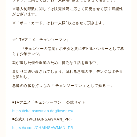
シャツ」に関しては、お一人様各3点までとさせて頂きます。
※購入制限数に関しては販売状況に応じて変更させて頂く可能性
がございます。
※「ポストカード」はお一人様1枚とさせて頂きます。
※1 TVアニメ「チェンソーマン」
『チェンソーの悪魔』ポチタと共にデビルハンターとして暮
らす少年デンジ。
親が遺した借金返済のため、貧乏な生活を送る中、
裏切りに遭い殺されてしまう。薄れる意識の中、デンジはポチタ
と契約し、
悪魔の心臓を持つもの『 チェンソーマン 』として蘇る ─ 。
■TVアニメ「チェンソーマン」 公式サイト
https://chainsawman.dog/tvseries/
■公式X（@CHAINSAWMAN_PR）
https://x.com/CHAINSAWMAN_PR