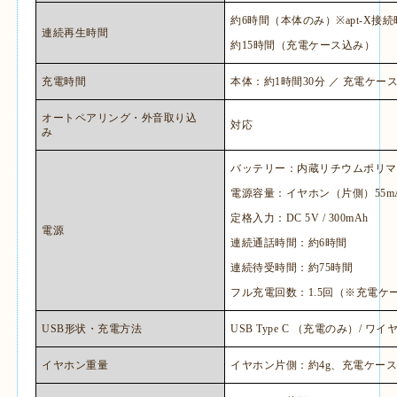
約
6
時間（本体のみ）
※apt-X
接続
連続再生時間
約
15
時間（充電ケース込み）
充電時間
本体：約
1
時間
30
分 ／ 充電ケー
オートペアリング・外音取り込
対応
み
バッテリー：内蔵リチウムポリマ
電源容量：イヤホン（片側）
55m
定格入力：
DC 5V / 300mAh
電源
連続通話時間：約
6
時間
連続待受時間：約
75
時間
フル充電回数：
1.5
回（※充電ケ
USB
形状・充電方法
USB Type C
（充電のみ）
/
ワイ
イヤホン重量
イヤホン片側：約
4g
、充電ケー