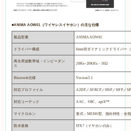
■
ANIMA AOW01
（ワイヤレスイヤホン）の主な仕様
製品型番
ANIMA AOW01
ドライバー構成
6mm
径ダイナミックドライバー
再生周波数帯域・インピーダン
20Hz~20KHz
・
16Ω
ス
Bluetooth
仕様
Version5.1
対応プロファイル
A2DP
／
AVRCP
／
HSP
／
HFP
／
S
対応コーデック
AAC
、
SBC
、
aptX™
マイクロホン
形式：
MEMS
型、指向特性：全
防水規格
IPX7
（イヤホンのみ）