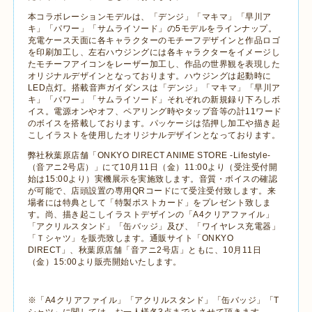
本コラボレーションモデルは、「デンジ」「マキマ」「早川ア
キ」「パワー」「サムライソード」の5モデルをラインナップ。
充電ケース天面に各キャラクターのモチーフデザインと作品ロゴ
を印刷加工し、左右ハウジングには各キャラクターをイメージし
たモチーフアイコンをレーザー加工し、作品の世界観を表現した
オリジナルデザインとなっております。ハウジングは起動時に
LED点灯。搭載音声ガイダンスは「デンジ」「マキマ」「早川ア
キ」「パワー」「サムライソード」それぞれの新規録り下ろしボ
イス。電源オンやオフ、ペアリング時やタップ音等の計11ワード
のボイスを搭載しております。パッケージは箔押し加工や描き起
こしイラストを使用したオリジナルデザインとなっております。
弊社秋葉原店舗「ONKYO DIRECT ANIME STORE -Lifestyle-
（音アニ2号店）」にて10月11日（金）11:00より（受注受付開
始は15:00より）実機展示を実施致します。音質・ボイスの確認
が可能で、店頭設置の専用QRコードにて受注受付致します。来
場者には特典として「特製ポストカード」をプレゼント致しま
す。尚、描き起こしイラストデザインの「A4クリアファイル」
「アクリルスタンド」「缶バッジ」及び、「ワイヤレス充電器」
「Ｔシャツ」を販売致します。通販サイト「ONKYO
DIRECT」、秋葉原店舗「音アニ2号店」ともに、10月11日
（金）15:00より販売開始いたします。
※「A4クリアファイル」「アクリルスタンド」「缶バッジ」「T