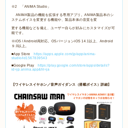
※2 「ANIMA Studio」
ANIMA製品の機能を拡張する専用アプリ。ANIMA製品本のシ
ステムボイスを変更する機能や、製品本体の音質を変
更する機能などを備え、ユーザー自らが好みにカスタマイズが可
能です。
※iOS / Android両対応。OSバージョンiOS 14.1以上、Android
９.0以上。
■App Store
https://apps.apple.com/jp/app/anima-
studio/id1567839543
■Google Play
https://play.google.com/store/apps/details?
id=jp.anima.app&hl=ja
【ワイヤレスイヤホン／音声ガイダンス（搭載ボイス）詳細】