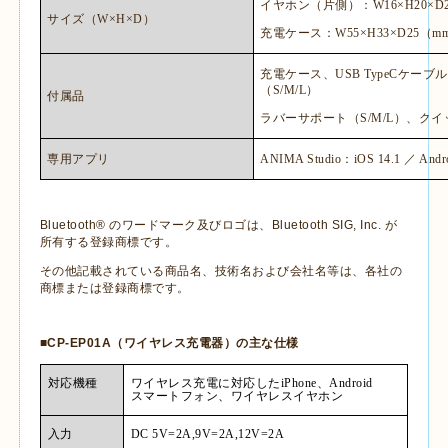
イヤホン（片側）：
W16
×
H20
×
D
サイズ（
W
×
H
×
D
）
充電ケース：
W55
×
H33
×
D25
（
m
充電ケース、
USB TypeC
ケーブル
（
S/M/L
）
付属品
ラバーサポート（
S/M/L
）、クイ
専用アプリ
ANIMA Studio
：
iOS 14.1
／
Andro
Bluetooth®
のワードマーク及びロゴは、
Bluetooth SIG, Inc.
が
所有する登録商標です。
その他記載されている商品名、技術名および会社名等は、各社の
商標または登録商標です。
■CP-EP01A（ワイヤレス充電器）の主な仕様
対応機種
ワイヤレス充電に対応した
iPhone
、
Android
スマートフォン、ワイヤレスイヤホン
入力
DC 5V=2A,9V=2A,12V=2A