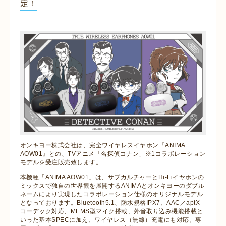
定！
オンキヨー株式会社は、完全ワイヤレスイヤホン『
ANIMA
AOW01
』との、
TV
アニメ「名探偵コナン」※
1
コラボレーション
モデルを受注販売致します。
本機種「
ANIMA AOW01
」は、サブカルチャーと
Hi-Fi
イヤホンの
ミックスで独自の世界観を展開する
ANIMA
とオンキヨーのダブル
ネームにより実現したコラボレーション仕様のオリジナルモデル
となっております。
Bluetooth5.1
、防水規格
IPX7
、
AAC
／
aptX
コーデック対応、
MEMS
型マイク搭載、外音取り込み機能搭載と
いった基本
SPEC
に加え、ワイヤレス（無線）充電にも対応。専