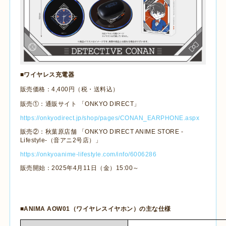
■ワイヤレス充電器
販売価格：
4,400
円（税・送料込）
販売①：通販サイト 「
ONKYO DIRECT
」
https://onkyodirect.jp/shop/pages/CONAN_EARPHONE.aspx
販売②：秋葉原店舗 「
ONKYO DIRECT ANIME STORE
-
Lifestyle-
（音アニ
2
号店）」
https://onkyoanime-lifestyle.com/info/6006286
販売開始：
2025
年
4
月
11
日（金）
15:00
～
■
ANIMA AOW01
（ワイヤレスイヤホン）の主な仕様