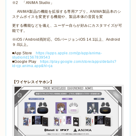
※
2
「
ANIMA Studio
」
ANIMA
製品の機能を拡張する専用アプリ。
ANIMA
製品本のシ
ステムボイスを変更する機能や、製品本体の音質を変
更する機能などを備え、ユーザー自らが好みにカスタマイズが可
能です。
※
iOS / Android
両対応。
OS
バージョン
iOS 14.1
以上、
Android
９
.0
以上。
■
App Store
https://apps.apple.com/jp/app/anima-
studio/id1567839543
■
Google Play
https://play.google.com/store/apps/details?
id=jp.anima.app&hl=ja
【ワイヤレスイヤホン】