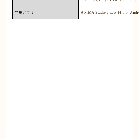
専用アプリ
ANIMA Studio
：
iOS 14.1
／
Andro