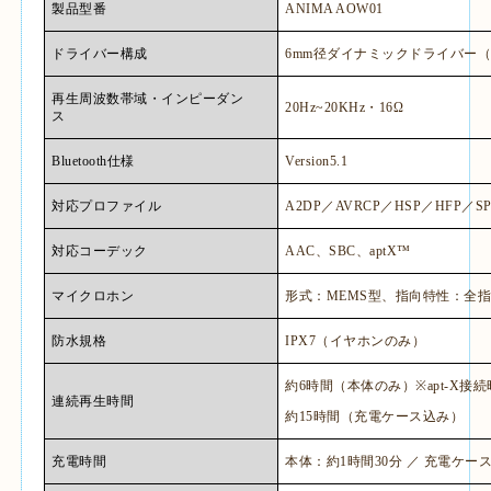
製品型番
ANIMA AOW01
ドライバー構成
6mm
径ダイナミックドライバー
再生周波数帯域・インピーダン
20Hz~20KHz
・
16Ω
ス
Bluetooth
仕様
Version5.1
対応プロファイル
A2DP
／
AVRCP
／
HSP
／
HFP
／
S
対応コーデック
AAC
、
SBC
、
aptX™
マイクロホン
形式：
MEMS
型、指向特性：全
防水規格
IPX7
（イヤホンのみ）
約
6
時間（本体のみ）
※apt-X
接続
連続再生時間
約
15
時間（充電ケース込み）
充電時間
本体：約
1
時間
30
分 ／ 充電ケー