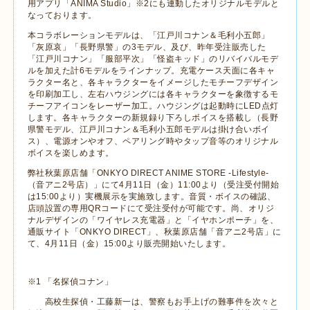
用アプリ「
ANIMA Studio
」※
2
にも連動したオリジナルモデルと
なっております。
本コラボレーションモデルは
、「江戸川コナン＆毛利小五郎」
「灰原哀」「長野県警」の
3
モデル、及び、昨年受注販売した
「江戸川コナン」「服部平次」「怪盗キッド」のリバイバルモデ
ルを加えた計
6
モデルをラインナップ。充電ケース天面に各キャ
ラクター名と、各キャラクターをイメージしたモチーフデザイン
を印刷加工し、左右ハウジングには各キャラクターを象徴するモ
チーフアイコンをレーザー加工。ハウジングは起動時に
LED
点灯
します。各キャラクターの新規録り下ろしボイスを搭載し（長野
県警モデル、江戸川コナン＆毛利小五郎モデルは掛け合いボイ
ス）、電源オンやオフ、ペアリング時やタップ音等のオリジナル
ボイスを楽しめます。
弊社秋葉原店舗「
ONKYO DIRECT ANIME STORE -Lifestyle-
（音アニ
2
号店）」にて
4
月
11
日（金）
11:00
より（受注受付開始
は
15:00
より）実機展示を実施致します。音質・ボイスの確認、
店頭設置の専用
QR
コードにて受注受付が可能です。尚、オリジ
ナルデザインの「ワイヤレス充電器」と「イヤホンポーチ」を、
通販サイト「
ONKYO DIRECT
」、秋葉原店舗「音アニ
2
号店」に
て、
4
月
11
日（金）
15:00
より販売開始いたします。
※
1
「名探偵コナン」
高校生探偵・工藤新一は、警察もお手上げの難事件を次々と