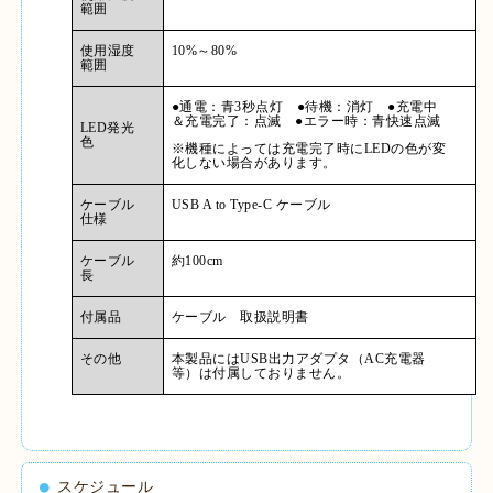
範囲
使用湿度
10%
～
80%
範囲
●通電：青
3
秒点灯 ●待機：消灯 ●充電中
＆充電完了：点滅 ●エラー時：青快速点滅
LED
発光
色
※機種によっては充電完了時に
LED
の色が変
化しない場合があります。
ケーブル
USB A to Type-C
ケーブル
仕様
ケーブル
約
100cm
長
付属品
ケーブル 取扱説明書
その他
本製品には
USB
出力アダプタ（
AC
充電器
等）は付属しておりません。
スケジュール