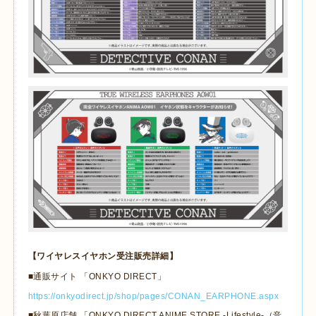
【ワイヤレスイヤホン受注販売詳細】
■通販サイト 「
ONKYO DIRECT
」
https://onkyodirect.jp/shop/pages/CONAN_EARPHONE.aspx
■秋葉原店舗 「
ONKYO DIRECT ANIME STORE
-Lifestyle-
（音