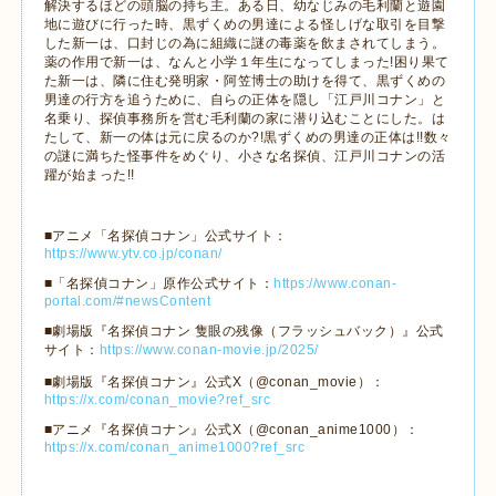
解決するほどの頭脳の持ち主。ある日、幼なじみの毛利蘭と遊園
地に遊びに行った時、黒ずくめの男達による怪しげな取引を目撃
した新一は、口封じの為に組織に謎の毒薬を飲まされてしまう。
薬の作用で新一は、なんと小学１年生になってしまった
!
困り果て
た新一は、隣に住む発明家・阿笠博士の助けを得て、黒ずくめの
男達の行方を追うために、自らの正体を隠し「江戸川コナン」と
名乗り、探偵事務所を営む毛利蘭の家に潜り込むことにした。は
たして、新一の体は元に戻るのか
?!
黒ずくめの男達の正体は
!!
数々
の謎に満ちた怪事件をめぐり、小さな名探偵、江戸川コナンの活
躍が始まった
!!
■アニメ「名探偵コナン」公式サイト：
https://www.ytv.co.jp/conan/
■「名探偵コナン」原作公式サイト：
https://www.conan-
portal.com/#newsContent
■劇場版『名探偵コナン 隻眼の残像（フラッシュバック）』公式
サイト：
https://www.conan-movie.jp/2025/
■劇場版『名探偵コナン』公式
X
（
@conan_movie
）：
https://x.com/conan_movie?ref_src
■アニメ『名探偵コナン』公式
X
（
@conan_anime1000
）：
https://x.com/conan_anime1000?ref_src