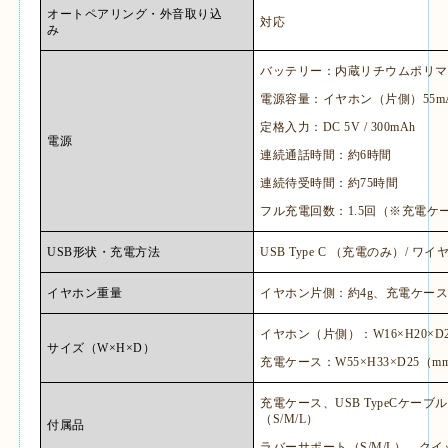
オートペアリング・外音取り込
対応
み
バッテリー：内蔵リチウムポリマ
電源容量：イヤホン（片側）
55m
定格入力：
DC 5V / 300mAh
電源
連続通話時間：約
6
時間
連続待受時間：約
75
時間
フル充電回数：
1.5
回（※充電ケ
USB
形状・充電方法
USB Type C
（充電のみ）
/
ワイ
イヤホン重量
イヤホン片側：約
4g
、充電ケー
イヤホン（片側）：
W16
×
H20
×
D
サイズ（
W
×
H
×
D
）
充電ケース：
W55
×
H33
×
D25
（
m
充電ケース、
USB TypeC
ケーブル
（
S/M/L
）
付属品
ラバーサポート（
S/M/L
）、クイ