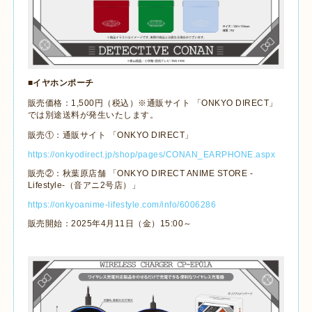
■イヤホンポーチ
販売価格：
1,500
円（税込）※通販サイト 「
ONKYO DIRECT
」
では別途送料が発生いたします。
販売①：通販サイト 「
ONKYO DIRECT
」
https://onkyodirect.jp/shop/pages/CONAN_EARPHONE.aspx
販売②：秋葉原店舗 「
ONKYO DIRECT ANIME STORE -
Lifestyle-
（音アニ
2
号店）」
https://onkyoanime-lifestyle.com/info/6006286
販売開始：
2025
年
4
月
11
日（金）
15:00
～