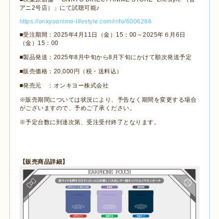
アニ
2
号店）」にて試聴可能♪
https://onkyoanime-lifestyle.com/info/6006286
■受注期間：
2025
年
4
月
11
日（金）
15
：
00
～
2025
年６月
6
日
（金）
15
：
00
■製品発送：
2025
年
8
月中旬から
8
月下旬にかけて順次発送予定
■販売価格：
20,000
円（税・送料込）
■発売元 ：オンキヨー株式会社
※販売期間については状況により、予告なく期間を変更する場合
がございますので、予めご了承ください。
※予定台数に到達次第、受注受付終了となります。
【販売商品詳細】