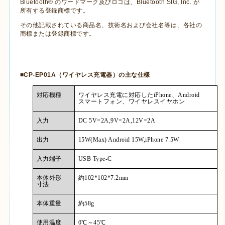
Bluetooth®
のワードマーク及びロゴは、
Bluetooth SIG, Inc.
が
所有する登録商標です。
その他記載されている商品名、技術名および会社名等は、各社の
商標または登録商標です。
■
CP-EP01A
（ワイヤレス充電器）の主な仕様
対応機種
ワイヤレス充電に対応した
iPhone
、
Android
スマートフォン、ワイヤレスイヤホン
入力
DC 5V=2A,9V=2A,12V=2A
出力
15W(Max) Android 15W,iPhone 7.5W
入力端子
USB Type-C
本体外形
約
102*102*7.2mm
寸法
本体重量
約
58g
使用温度
0
℃～
45
℃