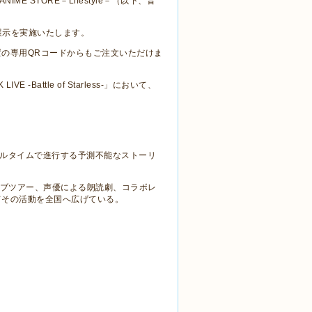
 ANIME STORE
－
Lifestyle
－（以下、音
展示を実施いたします。
置の専用
QR
コードからもご注文いただけま
LIVE -Battle of Starless-
」において、
ルタイムで進行する予測不能なストーリ
ブツアー、声優による朗読劇、コラボレ
てその活動を全国へ広げている。