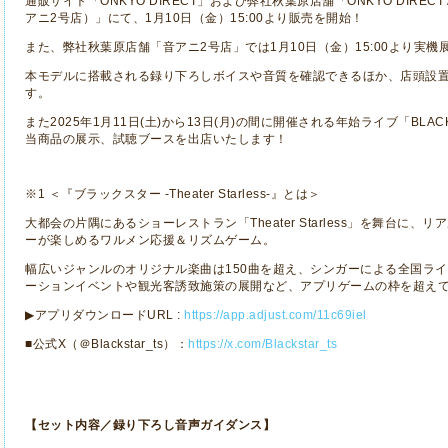
通販サイト「
ONKYO DIRECT
」および弊社秋葉原店舗「
ONKYO DIRECT
アニ
2
号店）」にて、
1
月
10
日（金）
15:00
より販売を開始！
また、弊社秋葉原店舗「音アニ
2
号店」では
1
月
10
日（金）
15:00
より実機
本モデルに搭載される録り下ろしボイスや音質を確認できるほか、店頭設
す。
また
2025
年
1
月
11
日
(
土
)
から
13
日
(
月
)
の間に開催される年始ライブ「
BLACK 
当商品の展示、試聴ブースを出店いたします！
※
1
＜『ブラックスター
-Theater Starless-
』とは＞
大都会の片隅にあるショーレストラン「
Theater Starless
」を舞台に、リア
ーが楽しめるワルメン応援＆リズムゲーム。
幅広いジャンルのオリジナル楽曲は
150
曲を超え、シンガーによる全国ライ
ーションイベントや観光客誘致施策の展開など、アプリゲームの枠を超え
▶︎
アプリダウンロード
URL :
https://app.adjust.com/11c69iel
■公式
X
（＠
Blackstar_ts
）：
https://x.com/Blackstar_ts
【セット内容／録り下ろし音声ガイダンス】