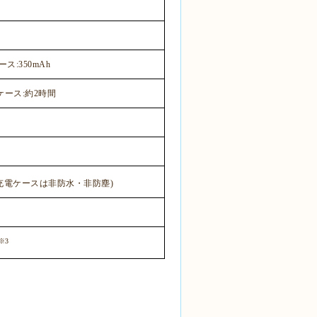
ース
:350mAh
ケース
:
約
2
時間
充電ケースは非防水・非防塵
)
※
3