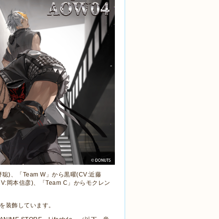
野聡
)
、「
Team W
」から黒曜
(CV:
近藤
CV:
岡本信彦
)
、「
Team C
」からモクレン
を装飾しています。