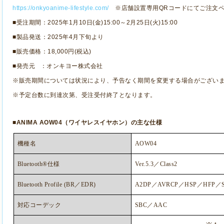
https://onkyoanime-lifestyle.com/
※店舗設置専用
QR
コードにてご注文
■受注期間：
2025
年
1
月
10
日
(
金
)15:00
～
2
月
25
日
(
火
)15:00
■製品発送：
2025
年
4
月下旬より
■販売価格：
18,000
円
(
税込
)
■発売元
：オンキヨー株式会社
※販売期間については状況により、予告なく期間を変更する場合がござい
※予定台数に到達次第、受注受付終了となります。
■
ANIMA AOW04
（ワイヤレスイヤホン）の主な仕様
機種名
AOW04
Bluetooth®
仕様
Ver.5.3
／
Class2
Bluetooth Profile (BR
／
EDR)
A2DP
／
AVRCP
／
HSP
／
HFP
／
対応コーデック
SBC
／
AAC