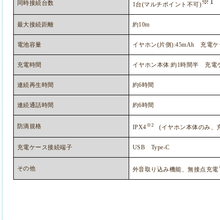
※
1
同時接続台数
1
台
(
マルチポイント不可
)
最大接続距離
約
10m
電池容量
イヤホン
(
片側
):45mAh
充電ケ
充電時間
イヤホン本体
:
約
1
時間半 充電
連続再生時間
約
6
時間
連続通話時間
約
6
時間
※
2
防滴規格
IPX4
(
イヤホン本体のみ、
充電ケース接続端子
USB
Type-C
その他
外音取り込み機能、無接点充電