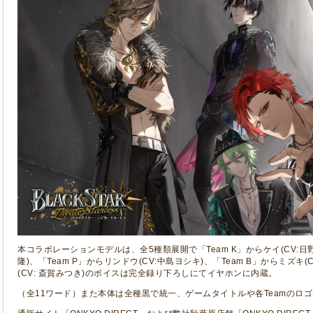
本コラボレーションモデルは、全
5
種類展開で「
Team K
」からケイ
(CV:
日
隆
)
、「
Team P
」からリンドウ
(CV:
中島ヨシキ
)
、「
Team B
」からミズキ
(
(CV:
斎賀みつき
)
のボイスは完全録り下ろしにてイヤホンに内蔵。
（全
11
ワード）また本体は全種黒で統一、ゲームタイトルや各
Team
のロゴ