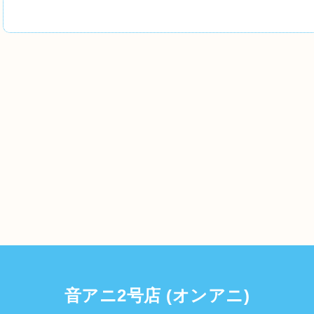
音アニ2号店 (オンアニ)