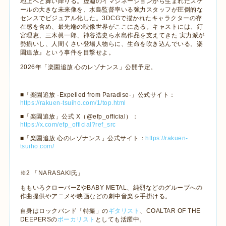
地上へと舞い降りる。虚淵のイマジネーションから生まれたスケ
ールの大きな未来像を、水島監督率いる強力スタッフが圧倒的な
センスでビジュアル化した。
3DCG
で描かれたキャラクターの存
在感を含め、最先端の映像世界がここにある。キャストには、釘
宮理恵、三木眞一郎、神谷浩史ら水島作品を支えてきた 実力派が
勢揃いし、人間くさい登場人物らに、生命を吹き込んでいる。楽
園追放』という事件を目撃せよ。
2026
年「楽園追放 心のレゾナンス」公開予定。
■「楽園追放
-Expelled from Paradise-
」公式サイト：
https://rakuen-tsuiho.com/1/top.html
■「楽園追放」公式
X
（
@efp_official
）：
https://x.com/efp_official?ref_src
■「楽園追放 心のレゾナンス」公式サイト：
https://rakuen-
tsuiho.com/
※
2
「
NARASAKI
氏」
ももいろクローバー
Z
や
BABY METAL
、純烈などのグループへの
作曲提供やアニメや映画などの劇中音楽を手掛ける。
自身はロックバンド「特撮」の
ギタリスト
、
COALTAR OF THE
DEEPERS
の
ボーカリスト
としても活躍中。