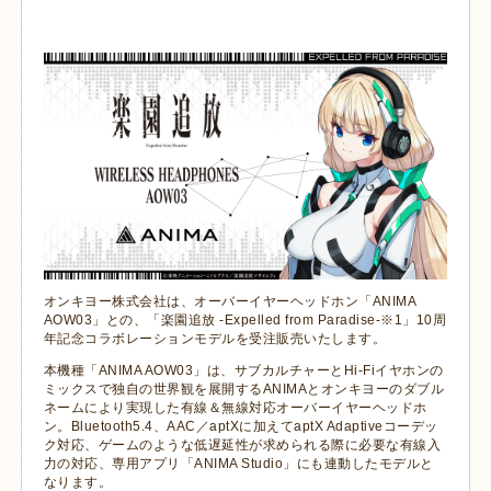
オンキヨー株式会社は、オーバーイヤーヘッドホン「
ANIMA
AOW03
」との、
「楽園追放
-Expelled from Paradise-
※
1
」
10
周
年記念コラボレーションモデルを受注販売いたします。
本機種「
ANIMA AOW03
」は、サブカルチャーと
Hi-Fi
イヤホンの
ミックスで独自の世界観を展開する
ANIMA
とオンキヨーのダブル
ネームにより実現した有線＆無線対応オーバーイヤーヘッドホ
ン。
Bluetooth5.4
、
AAC
／
aptX
に加えて
aptX Adaptive
コーデッ
ク対応、ゲームのような低遅延性が求められる際に必要な有線入
力の対応、専用アプリ「
ANIMA Studio
」にも連動したモデルと
なります。