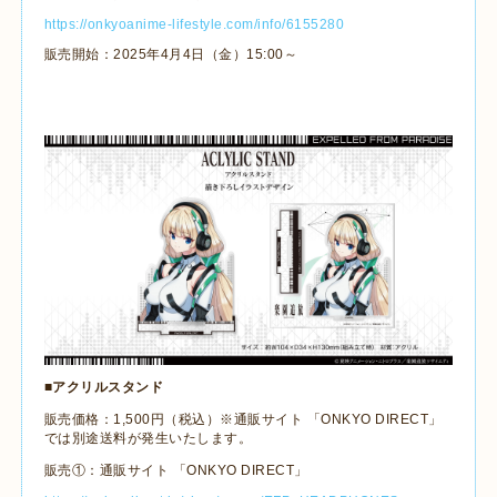
https://onkyoanime-lifestyle.com/info/6155280
販売開始：
2025
年
4
月
4
日（金）
15:00
～
■アクリルスタンド
販売価格：
1,500
円（税込）※通販サイト 「
ONKYO DIRECT
」
では別途送料が発生いたします。
販売①：通販サイト 「
ONKYO DIRECT
」