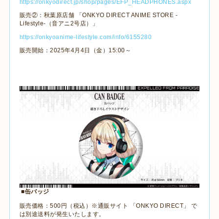
https://onkyodirect.jp/shop/pages/EFP_HEADPHONES.aspx
販売②：秋葉原店舗 「
ONKYO DIRECT ANIME STORE -
Lifestyle-
（音アニ
2
号店）」
https://onkyoanime-lifestyle.com/info/6155280
販売開始：
2025
年
4
月
4
日（金）
15:00
～
■缶バッジ
販売価格：
500
円（税込）※通販サイト 「
ONKYO DIRECT
」 で
は別途送料が発生いたします。