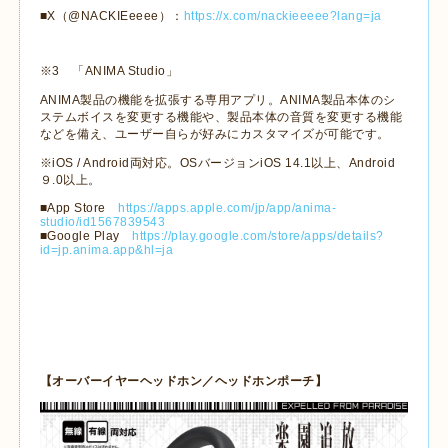
■X
（
@NACKIEeeee
）：
https://x.com/nackieeeee?lang=ja
※
3
「
ANIMA Studio
」
ANIMA
製品の機能を拡張する専用アプリ。
ANIMA
製品本体のシ
ステムボイスを変更する機能や、製品本体の音質を変更する機能
などを備え、ユーザー自らが好みにカスタマイズが可能です。
※
iOS / Android
両対応。
OS
バージョン
iOS 14.1
以上、
Android
９
.0
以上。
■
App Store
https://apps.apple.com/jp/app/anima-
studio/id1567839543
■
Google Play
https://play.google.com/store/apps/details?
id=jp.anima.app&hl=ja
【オーバーイヤーヘッドホン
／ヘッドホンポーチ】