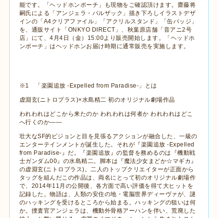
能です。「ヘッドホンポーチ」も現物をご確認頂けます。齋藤将
嗣氏による「アンジェラ・バルザック」描き下ろしイラストデザ
インの「
A4
クリアファイル」「アクリルスタンド」「缶バッジ」
を、通販サイト「
ONKYO DIRECT
」、秋葉原店舗「音アニ
2
号
店」にて、
4
月
4
日（金）
15:00
より販売開始します。「ヘッドホ
ンポーチ」はヘッドホンお届け時期に通常販売を実施します。
※
1
「楽園追放
-Expelled from Paradise-
」とは
虚淵玄
(
ニトロプラス
)
×水島精二 初のオリジナル劇場作品
われわれはどこから来たのか われわれは何者か われわれはどこ
へ行くのか——
壮大な
SF
的ビジョンと目を見張るアクションが融合した、一級の
エンターテインメントが誕生した。それが『楽園追放
-Expelled
from Paradise-
』だ。『楽園追放』の監督を務めるのは『機動戦
士ガンダム
00
』の水島精二。脚本は『魔法少女まどか☆マギカ』
の虚淵玄
(
ニトロプラス
)
。二人のトップクリエイターが正面から
タッグを組んだこの作品は、両名にとって初のオリジナル劇場作
で、
2014
年
11
月の公開後、各方面で高い評価を得て大ヒットを
記録した。物語は、人類の安住の地・電脳世界ディーヴァが、謎
のハッキングを受けるところから始まる。ハッキングの狙いは何
か。捜査官アンジェラは、機動外骨格アーハンを伴い、荒廃した