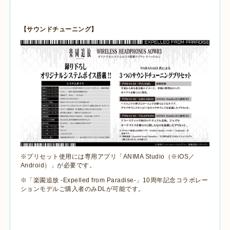
【サウンドチューニング】
※プリセット使用には専用アプリ「
ANIMA Studio
（※
iOS
／
Android
）」が必要です。
※「楽園追放
-Expelled from Paradise-
」
10
周年記念コラボレー
ションモデルご購入者のみ
DL
が可能です。