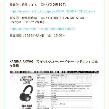
販売①：通販サイト 「
ONKYO DIRECT
」
https://onkyodirect.jp/shop/pages/EFP_HEADPHONES.aspx
販売②：秋葉原店舗 「
ONKYO DIRECT ANIME STORE -
Lifestyle-
（音アニ
2
号店）」
https://onkyoanime-lifestyle.com/info/6155280
販売開始：
2025
年
4
月
4
日（金）
15:00
～
■
ANIMA AOW03
（ワイヤレスオーバーイヤーヘッドホン）の主
な仕様