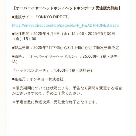
【オーバーイヤーヘッドホン／ヘッドホンポーチ受注販売詳細】
■通販サイト 「
ONKYO DIRECT
」
https://onkyodirect.jp/shop/pages/EFP_HEADPHONES.aspx
■受注期間：
2025
年４月
4
日（金）
15
：
00
～
2025
年
5
月
30
日
（金）
15
：
00
■製品発送：
2025
年
7
月下旬から
8
月上旬にかけて順次発送予定
■価格：「オーバーイヤーヘッドホン」：
25,000
円（税・送料
込）
「ヘッドホンポーチ」：
4,400
円（税・送料込）
■発売元：オンキヨー株式会社
※販売期間については状況により、予告なく期間を変更する場合
がございますので、予めご了承ください。
※予定台数に到達次第、受注受付終了となります。