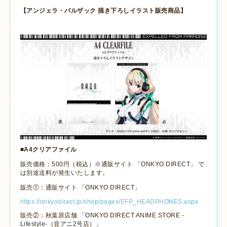
【アンジェラ・バルザック 描き下ろしイラスト販売商品】
■
A4
クリアファイル
販売価格：
500
円（税込）※通販サイト 「
ONKYO DIRECT
」 で
は別途送料が発生いたします。
販売①：通販サイト 「
ONKYO DIRECT
」
https://onkyodirect.jp/shop/pages/EFP_HEADPHONES.aspx
販売②：秋葉原店舗 「
ONKYO DIRECT ANIME STORE -
Lifestyle-
（音アニ
2
号店）」