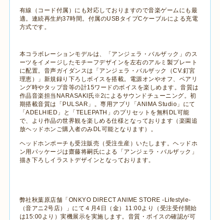
有線（コード付属）にも対応しておりますので音楽ゲームにも最
適。連続再生約
37
時間。付属の
USB
タイプ
C
ケーブルによる充電
方式です。
本コラボレーションモデルは、「アンジェラ・バルザック」のス
ーツをイメージしたモチーフデザインを左右のアルミ製プレート
に配置。音声ガイダンスは
「アンジェラ・バルザック（
CV.
釘宮
理恵）」新規録り下ろしボイスを搭載。電源オンやオフ、ペアリ
ング時やタップ音等の計
15
ワードのボイスを楽しめます。
音質は
作品音楽担当
NARASAKI
氏※
2
によるサウンドチューニング。初
期搭載音質は「
PULSAR
」。専用アプリ「
ANIMA Studio
」にて
「
ADELHIED
」と「
TELEPATH
」のプリセットを無料
DL
可能
で、より作品の世界観を楽しめる仕様となっております（楽園追
放ヘッドホンご購入者のみ
DL
可能となります）。
ヘッドホンポーチも受注販売（受注生産）いたします。ヘッドホ
ン用パッケージは
齋藤将嗣氏による「アンジェラ・バルザック」
描き下ろしイラストデザインとなっております。
弊社秋葉原店舗「
ONKYO DIRECT ANIME STORE -Lifestyle-
（音アニ
2
号店）」にて４月
4
日（金）
11:00
より（受注受付開始
は
15:00
より）実機展示を実施します。音質・ボイスの確認が可