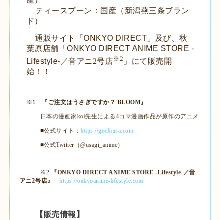
ティースプーン：国産（新潟燕三条ブラン
ド）
通販サイト「ONKYO DIRECT」及び、秋
葉原店舗「ONKYO DIRECT ANIME STORE -
※
2
Lifestyle-／
音アニ
2
号店
」にて
販売開
始！！
※1
『ご注文はうさぎですか？
BLOOM
』
日本の漫画家
koi先生
による
4
コマ漫画作品が原作のアニメ
■公式サイト：
https://gochiusa.com
■公式
Twitter
（
@usagi_anime
）
※2
『
ONKYO DIRECT ANIME STORE -Lifestyle-
／音
アニ
2
号店』
https://onkyoanime-lifestyle.com
【販売情報】