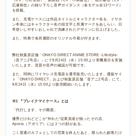
（
CV
：小野友樹）、新開戦（
CV
：小林親弘）、相沢篠信（
CV
：
広瀬裕也）の録り下ろし音声ガイダンス（各モデル全
13
ワード）
を搭載。
また、充電ケースには作品タイトルとキャラクター名を、イヤホ
ン本体にはキャラクター名の頭文字と所属マークをあしらい、日
常使いしやすいおしゃれで洗練されたデザインに仕上げました。
また、特典で各所属部のオリジナル巾着が付きます。
弊社秋葉原店舗「
ONKYO DIRECT ANIME STORE -Lifestyle-
（音アニ
2
号店）」にて
9
月
24
日（水）
15:00
より実機展示を実施
いたします。音質や音声の確認が可能です。
また、同時にワイヤレス充電器を通常販売いたします。通販サイ
ト「
ONKYO DIRECT
」および秋葉原店舗「音アニ
2
号店」にて、
9
月
24
日（水）
15:00
より販売開始いたします。
※
1
『ブレイクマイケース』とは
「代行します、その難題」
優秀だけれどどこか“外れた“従業員達が揃ったその店、
Aporia
（アポリア）には２つの顔がある。
ごく普通のカフェとしての営業を終えたあと、限られた顧客だけ