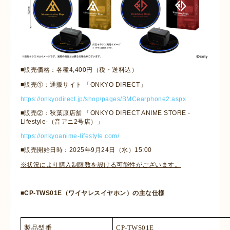
■販売価格：各種
4,400
円（税・送料込）
■販売①：通販サイト 「
ONKYO DIRECT
」
https://onkyodirect.jp/shop/pages/BMCearphone2.aspx
■販売②：秋葉原店舗 「
ONKYO DIRECT ANIME STORE -
Lifestyle-
（音アニ
2
号店）」
https://onkyoanime-lifestyle.com/
■販売開始日時：
2025
年
9
月
24
日（水）
15:00
※状況により購入制限数を設ける可能性がございます。
■
CP-TWS01E
（ワイヤレスイヤホン）の主な仕様
製品型番
CP-TWS01E