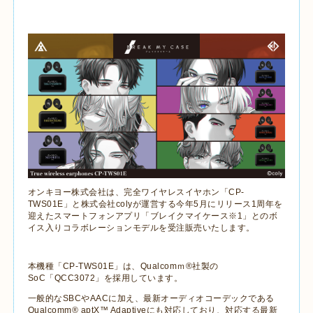
オンキヨー株式会社は、完全ワイヤレスイヤホン「
CP-
TWS01E
」
と株式会社
coly
が運営する今年
5
月にリリース
1
周年を
迎えたスマートフォンアプリ「ブレイクマイケース※
1
」とのボ
イス入りコラボレーションモデルを受注販売いたします。
本機種「
CP-TWS01E
」は、
Qualcom
ｍ
®
社製の
SoC
「
QCC3072
」を採用しています。
一般的な
SBC
や
AAC
に加え、最新オーディオコーデックである
Qualcomm® aptX
™
Adaptive
にも対応しており、対応する最新