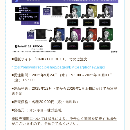
■通販サイト 「
ONKYO DIRECT
」 でのご注文
https://onkyodirect.jp/shop/pages/BMCearphone2.aspx
■受注期間：
2025
年
9
月
24
日（水）
15
：
00
～
2025
年
10
月
31
日
（金）
15
：
00
■製品発送：
2025
年
12
月下旬から
2026
年
1
月上旬にかけて順次発
送予定
■販売価格：各種
20,000
円（税・送料込）
■発売元
：オンキヨー株式会社
※販売期間については状況により、予告なく期間を変更する場合
がございますので、予めご了承ください。