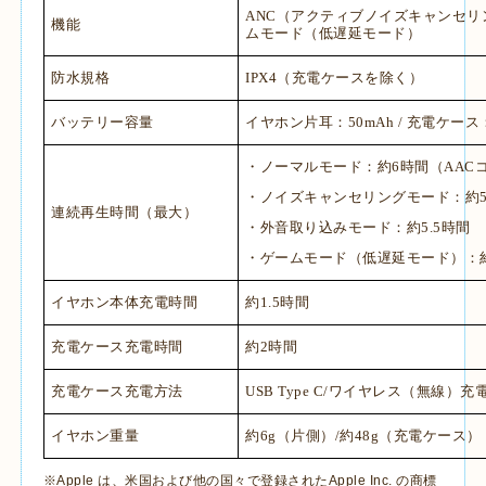
ANC
（アクティブノイズキャンセリ
機能
ムモード（低遅延モード）
防水規格
IPX4
（充電ケースを除く）
バッテリー容量
イヤホン片耳：
50mAh /
充電ケース
・ノーマルモード：約
6
時間（
AAC
・ノイズキャンセリングモード：約
連続再生時間（最大）
・外音取り込みモード：約
5.5
時間
・ゲームモード（低遅延モード）：
イヤホン本体充電時間
約
1.5
時間
充電ケース充電時間
約
2
時間
充電ケース充電方法
USB Type C/
ワイヤレス（無線）充
イヤホン重量
約
6g
（片側）
/
約
48g
（充電ケース）
※Apple は、米国および他の国々で登録されたApple Inc. の商標