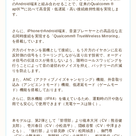
の
Android
端末と組み合わせることで、従来の
Qualcomm
®
aptX
™に比べて高音質・低遅延・高い接続維持性能を実現しま
す。
さらに、
iPhone
や
Android
端末、音楽プレーヤーとの高品位な左
右同時接続を実現する「
Qualcomm® TrueWireless Mirroring
」
を搭載しています。
片方のイヤホンを親機として接続し、もう片方のイヤホンに左右
反対側の信号をミラーリングしながら送り出す技術で、オーディ
オ信号の伝送ロスが発生しないよう、随時ロールスワッピングを
行うことによって音の途切れやノイズを抑え、バッテリーの片減
りを防止します。
また、
ANC
（アクティブノイズキャンセリング）機能、外音取り
込み（アンビエントモード）機能、低遅延モード（ゲームモー
ド）機能を搭載しております。
さらに、防水機能（
IPX4
）を備えているため、運動時の汗や急な
雨でも安心して使用できます（充電ケースは除く）。
本モデルは、第
2
弾として「管理部」より槻本大河（
CV
：熊谷健
太郎）、壱川春日（
CV
：小松昌平）、隠岐谷誓（
CV
：中澤まさ
とも）、「強行部」より節見静（
CV
：松岡禎丞）、御門尊