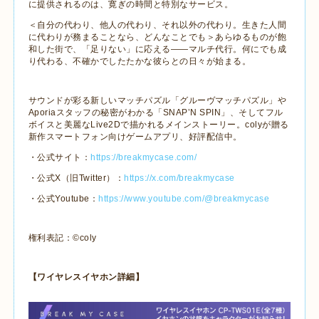
に提供されるのは、寛ぎの時間と特別なサービス。
＜自分の代わり、他人の代わり、それ以外の代わり。生きた人間
に代わりが務まることなら、どんなことでも＞あらゆるものが飽
和した街で、「足りない」に応える――マルチ代行。何にでも成
り代わる、不確かでしたたかな彼らとの日々が始まる。
サウンドが彩る新しいマッチパズル「グルーヴマッチパズル」や
Aporia
スタッフの秘密がわかる「
SNAP
’
N SPIN
」、そしてフル
ボイスと美麗な
Live2D
で描かれるメインストーリー。
coly
が贈る
新作スマートフォン向けゲームアプリ、好評配信中。
・公式サイト：
https://breakmycase.com/
・公式
X
（旧
Twitter
）：
https://x.com/breakmycase
・公式
Youtube
：
https://www.youtube.com/@breakmycase
権利表記：
©
coly
【ワイヤレスイヤホン詳細】