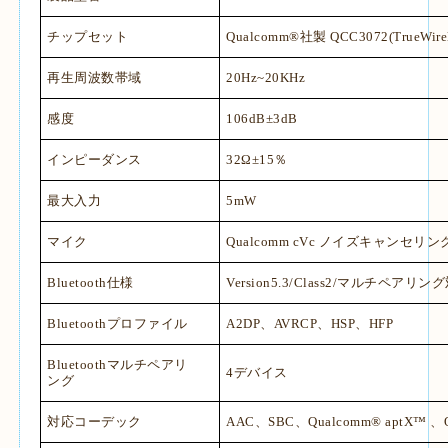
チップセット
Qualcomm®
社製
QCC3072(TrueWirel
再生周波数帯域
20Hz~20KHz
感度
106dB±3dB
インピーダンス
32Ω
±
15
％
最大入力
5mW
マイク
Qualcomm cVc
ノイズキャンセリン
Bluetooth
仕様
Version5.3/Class2/
マルチペアリング
Bluetooth
プロファイル
A2DP
、
AVRCP
、
HSP
、
HFP
Bluetooth
マルチペアリ
4
デバイス
ング
対応コーデック
AAC
、
SBC
、
Qualcomm® aptX™
、