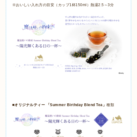
※おいしい入れ方の目安（カップ
1
杯
150ml
）熱湯
2.5
～
3
分
■オリジナルティー 「
Summer Birthday Blend Tea
」
種類