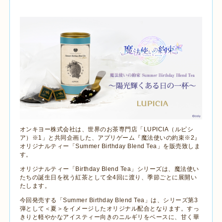
オンキヨー株式会社は、世界のお茶専門店「
LUPICIA
（ルピシ
ア）※
1
」と共同企画した、アプリゲーム『魔法使いの約束※
2
』
オリジナルティー「
Summer Birthday Blend Tea
」を販売致しま
す。
オリジナルティー「
Birthday Blend Tea
」シリーズは、魔法使い
たちの誕生日を祝う紅茶として全
4
回に渡り、季節ごとに展開い
たします。
今回発売する「
Summer Birthday Blend Tea
」は、シリーズ第
3
弾として＜夏＞をイメージしたオリジナル配合となります。すっ
きりと軽やかなアイスティー向きのニルギリをベースに、甘く華