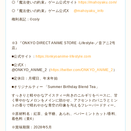
◎『魔法使いの約束』ゲーム公式サイト
https://mahoyaku.com/
◎『魔法使いの約束』ゲーム公式
X
@mahoyaku_info
権利表記：
©coly
※
3
『
ONKYO DIRECT ANIME STORE -Lifestyle-
／音アニ
2
号
店』
■公式サイト：
https://onkyoanime-lifestyle.com
■公式
X
：
@ONKYO_ANIME_2
（
https://twitter.com/ONKYO_ANIME_2
）
■定休日：月曜日、年末年始
■オリジナルティー
「
Summer Birthday Blend Tea
」
すっきりと軽やかなアイスティー向きのニルギリをベースに、甘
く華やかなメロンをメインに効かせ、アクセントのバニラとミン
トの香りで晴れやかな青空の印象を与えるフレーバードティー。
※原材料名：紅茶、金平糖、あられ、ペパーミントカット
/
香料、
着色料（黄
4
）
※賞味期限：
2028
年
5
月