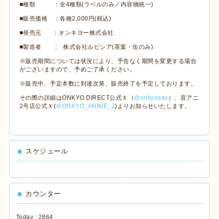
■種類 ：全
4
種類
(
ラベルのみ／内容物統一
)
■販売価格 ：各種
2,000
円
(
税込
)
■発売元
：オンキヨー株式会社
■製造者
:
株式会社ルピシア
(
茶葉・缶のみ
)
※販売期間については状況により、予告なく期間を変更する場合
がございますので、予めご了承ください。
※販売中、予定本数に到達次第、販売終了を予定しております。
その際の詳細は
ONKYO DIRECT
公式Ｘ（
@onkyodav
）、音アニ
2
号店公式Ｘ
(
＠
ONKYO_ANIME_2
)
よりお知らせいたします。
スケジュール
カウンター
Today :
2864