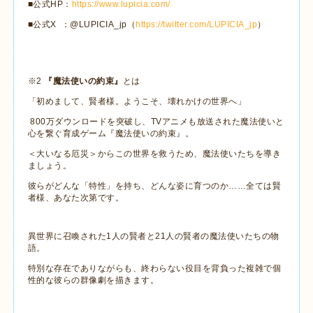
■公式
HP
：
https://www.lupicia.com/
■公式
X
：
@LUPICIA_jp
（
https://twitter.com/LUPICIA_jp
）
※
2
『魔法使いの約束』
とは
「初めまして、賢者様。ようこそ、壊れかけの世界へ」
800
万ダウンロードを突破し、
TV
アニメも放送された魔法使いと
心を繋ぐ育成ゲーム『魔法使いの約束』。
＜大いなる厄災＞からこの世界を救うため、魔法使いたちを導き
ましょう。
彼らがどんな「特性」を持ち、どんな姿に育つのか……全ては賢
者様、あなた次第です。
異世界に召喚された
1
人の賢者と
21
人の賢者の魔法使いたちの物
語。
特別な存在でありながらも、終わらない役目を背負った複雑で個
性的な彼らの群像劇を描きます。