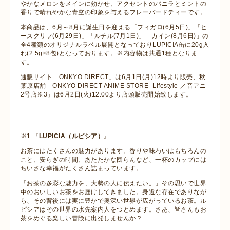
やかなメロンをメインに効かせ、アクセントのバニラとミントの
香りで晴れやかな青空の印象を与えるフレーバードティーです。
本商品は、
6
月～
8
月に誕生日を迎える「フィガロ
(6
月
5
日
)
」「ヒ
ースクリフ
(6
月
29
日
)
」「ルチル
(7
月
1
日
)
」「カイン
(8
月
6
日
)
」の
全
4
種類のオリジナルラベル展開となっており
LUPICIA
缶に
20g
入
れ
(2.5g
×
8
包
)
となっております。※内容物は共通
1
種となりま
す。
通販サイト「
ONKYO DIRECT
」は
6
月
1
日
(
月
)12
時より販売、秋
葉原店舗「
ONKYO DIRECT ANIME STORE -Lifestyle-
／音アニ
2
号店※
3
」は
6
月
2
日
(
火
)12:00
より店頭販売開始致します。
※
1
『
LUPICIA
（ルピシア）
』
お茶にはたくさんの魅力があります。香りや味わいはもちろんの
こと、安らぎの時間、あたたかな団らんなど、一杯のカップには
ちいさな幸福がたくさん詰まっています。
「お茶の多彩な魅力を、大勢の人に伝えたい。」その思いで世界
中のおいしいお茶をお届けしてきました。身近な存在でありなが
ら、その背後には実に豊かで奥深い世界が広がっているお茶。ル
ピシアはその世界の水先案内人をつとめます。さあ、皆さんもお
茶をめぐる楽しい冒険に出発しませんか？