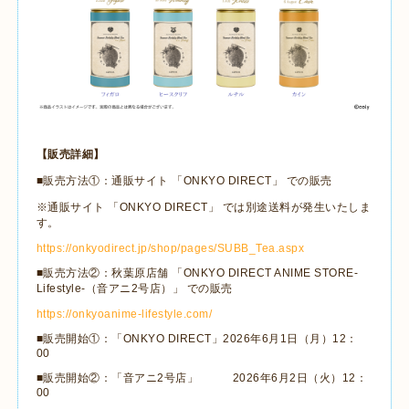
【販売詳細】
■販売方法①：通販サイト 「
ONKYO DIRECT
」 での販売
※通販サイト 「
ONKYO DIRECT
」 では別途送料が発生いたしま
す。
https://onkyodirect.jp/shop/pages/SUBB_Tea.aspx
■販売方法②：秋葉原店舗 「
ONKYO DIRECT ANIME STORE-
Lifestyle-
（音アニ
2
号店）」 での販売
https://onkyoanime-lifestyle.com/
■販売開始①：「
ONKYO DIRECT
」
2026
年
6
月
1
日（月）
12
：
00
■販売開始②：「音アニ
2
号店」
2026
年
6
月
2
日（火）
12
：
00