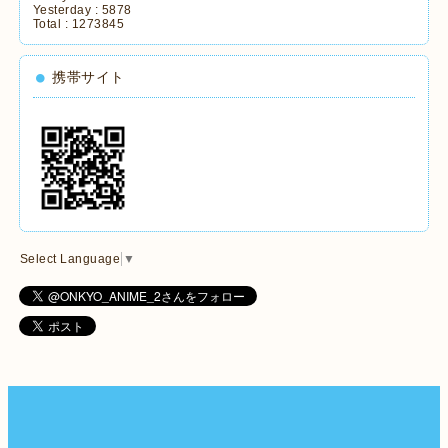
Yesterday :
5878
Total :
1273845
携帯サイト
Select Language
▼